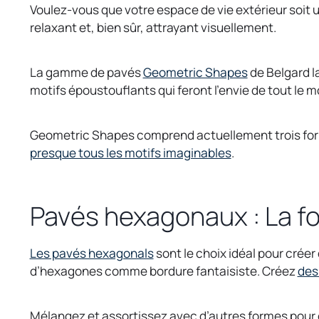
Voulez-vous que votre espace de vie extérieur soit un
relaxant et, bien sûr, attrayant visuellement.
o
La gamme de pavés
Geometric Shapes
de Belgard la
p
motifs époustouflants qui feront l’envie de tout le 
e
n
Geometric Shapes comprend actuellement trois forme
s
presque tous les motifs imaginables
.
i
n
a
Pavés hexagonaux : La f
n
e
w
Les pavés hexagonals
sont le choix idéal pour crée
t
d’hexagones comme bordure fantaisiste. Créez
des
a
b
Mélangez et assortissez avec d’autres formes pour c