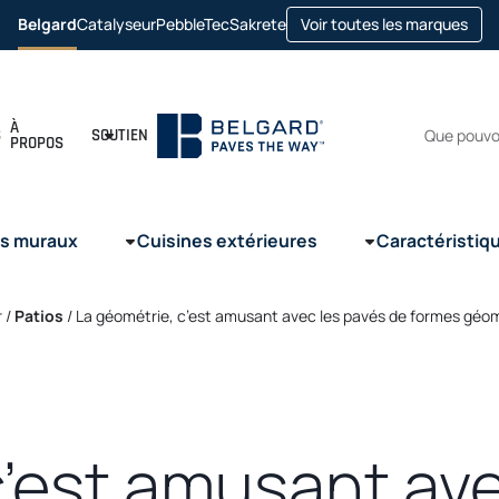
ope
Belgard
Catalyseur
PebbleTec
Sakrete
Voir toutes les marques
opens
opens
opens
in
in
in
in
a
a
a
a
new
new
new
new
tab
tab
tab
tab
Recherc
À
S
SOUTIEN
PROPOS
s muraux
Cuisines extérieures
Caractéristiq
r /
Patios
/
La géométrie, c’est amusant avec les pavés de formes géo
c’est amusant ave