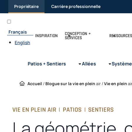
Passer
Propriétaire
Carrière professionnelle
au
contenu
Français
CONCEPTION +
INSPIRATION
RESSOURCE
SERVICES
English
Patios + Sentiers
Allées
Système
Accueil
/
Blogue sur la vie en plein
air /
Vie en plein
ai
VIE EN PLEIN AIR
|
PATIOS
|
SENTIERS
La géométrie, 