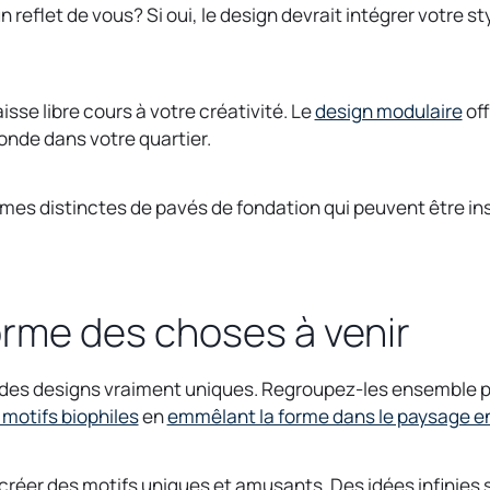
 reflet de vous? Si oui, le design devrait intégrer votre st
o
isse libre cours à votre créativité. Le
design modulaire
off
p
monde dans votre quartier.
e
n
s distinctes de pavés de fondation qui peuvent être ins
s
i
n
a
orme des choses à venir
n
e
w
r des designs vraiment uniques. Regroupez-les ensemble po
t
o
 motifs biophiles
en
emmêlant la forme dans le paysage e
a
p
b
e
réer des motifs uniques et amusants. Des idées infinies 