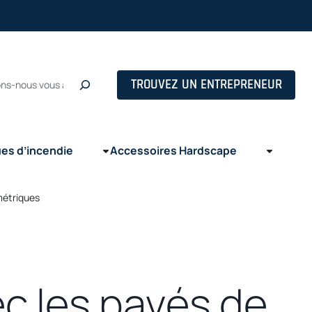
ns
he
TROUVEZ UN ENTREPRENEUR
ues d’incendie
Accessoires Hardscape
métriques
c les pavés de