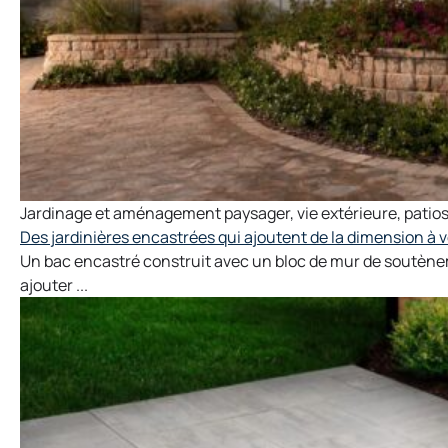
Jardinage et aménagement paysager
,
vie extérieure
,
patio
Des jardinières encastrées qui ajoutent de la dimension à v
Un bac encastré construit avec un bloc de mur de soutène
ajouter ...