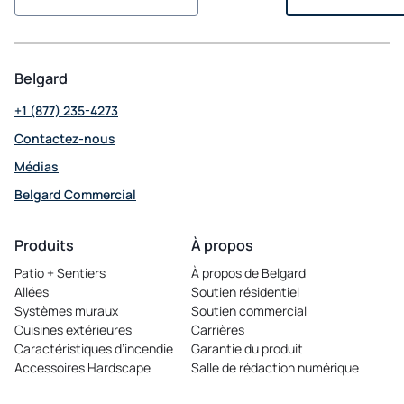
Belgard
+1 (877) 235-4273
Contactez-nous
Médias
Belgard Commercial
opens
in
Produits
À propos
a
Patio + Sentiers
À propos de Belgard
new
Allées
Soutien résidentiel
tab
Systèmes muraux
Soutien commercial
Cuisines extérieures
Carrières
opens
Caractéristiques d’incendie
Garantie du produit
in
Accessoires Hardscape
Salle de rédaction numérique
a
new