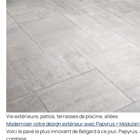
Vie extérieure
,
patios
,
terrasses de piscine
,
allées
Moderniser votre design extérieur avec Papyrus + Modulari
Voici le pavé le plus innovant de Belgard à ce jour, Papyrus
combine ...