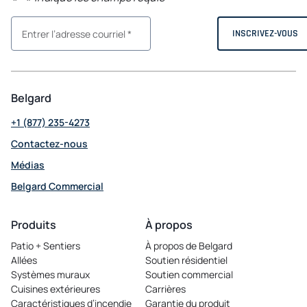
Belgard
+1 (877) 235-4273
Contactez-nous
Médias
Belgard Commercial
opens
in
Produits
À propos
a
Patio + Sentiers
À propos de Belgard
new
Allées
Soutien résidentiel
tab
Systèmes muraux
Soutien commercial
Cuisines extérieures
Carrières
opens
Caractéristiques d’incendie
Garantie du produit