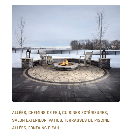
,
,
,
ALLÉES
CHEMINS DE FEU
CUISINES EXTÉRIEURES
,
,
,
SALON EXTÉRIEUR
PATIOS
TERRASSES DE PISCINE
,
ALLÉES
FONTAINS D’EAU