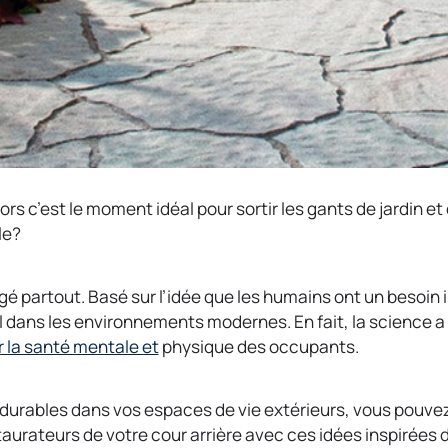
 alors c’est le moment idéal pour sortir les gants de jardin 
ble?
 partout. Basé sur l’idée que les humains ont un besoin i
l dans les environnements modernes. En fait, la science 
o
r la santé mentale et
physique des occupants.
p
e
s durables dans vos espaces de vie extérieurs, vous pouv
n
taurateurs de votre cour arrière avec ces idées inspirées d
s