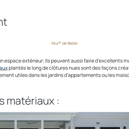
i
n
nt
a
n
e
w
Mur® de Belair
t
a
n espace extérieur; Ils peuvent aussi faire d’excellents 
b
o
caux
plantés le long de clôtures nues sont des façons créat
p
lièrement utiles dans les jardins d’appartements ou les mai
e
n
s
es matériaux :
i
n
a
n