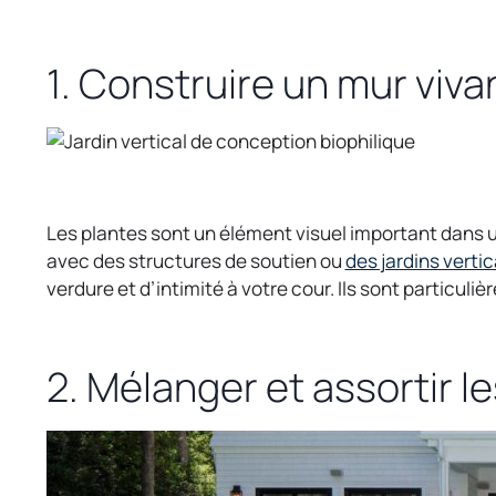
a
n
1. Construire un mur viva
e
w
t
a
b
Les plantes sont un élément visuel important dans u
avec des structures de soutien ou
des jardins verti
verdure et d’intimité à votre cour. Ils sont particu
2. Mélanger et assortir l