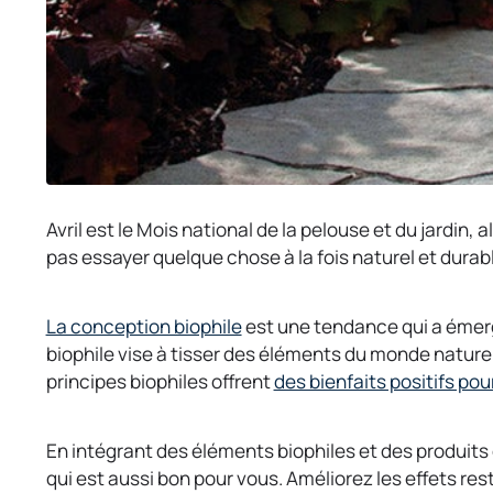
Avril est le Mois national de la pelouse et du jardin,
pas essayer quelque chose à la fois naturel et dura
o
La conception biophile
est une tendance qui a émergé
p
biophile vise à tisser des éléments du monde nature
e
principes biophiles offrent
des bienfaits positifs pou
n
s
En intégrant des éléments biophiles et des produit
i
qui est aussi bon pour vous. Améliorez les effets res
n