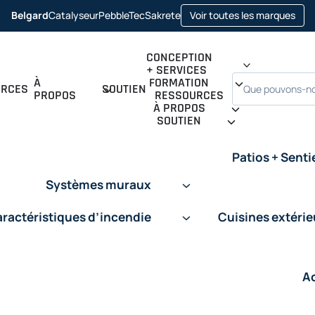
ope
Belgard
Catalyseur
PebbleTec
Sakrete
Voir toutes les marques
opens
opens
opens
in
in
in
in
a
a
a
a
new
new
new
new
tab
CONCEPTION
tab
tab
tab
+ SERVICES
Recherche
À
FORMATION
URCES
SOUTIEN
PROPOS
RESSOURCES
À PROPOS
SOUTIEN
Patios + Senti
Systèmes muraux
ractéristiques d’incendie
Cuisines extéri
A