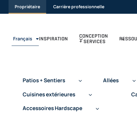
Passer
Propriétaire
Carrière professionnelle
au
contenu
CONCEPTION
INSPIRATION
RESSO
Français
+ SERVICES
Patios + Sentiers
Allées
Cuisines extérieures
Ca
Accessoires Hardscape