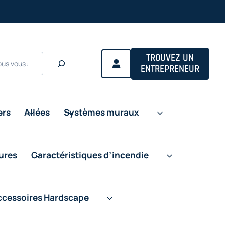
ns
TROUVEZ UN
ENTREPRENEUR
ers
Allées
Systèmes muraux
eures
Caractéristiques d’incendie
ccessoires Hardscape