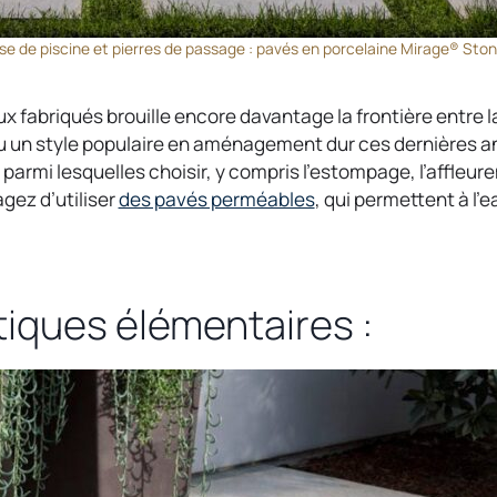
se de piscine et pierres de passage : pavés en porcelaine Mirage® Ston
fabriqués brouille encore davantage la frontière entre la
 un style populaire en aménagement dur ces dernières ann
parmi lesquelles choisir, y compris l’estompage, l’affleur
o
gez d’utiliser
des pavés perméables
, qui permettent à l’e
p
e
n
s
stiques élémentaires :
i
n
a
n
e
w