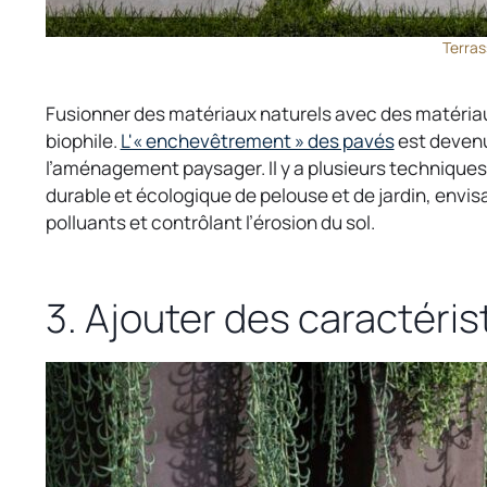
Terras
Fusionner des matériaux naturels avec des matériaux 
o
biophile.
L'« enchevêtrement » des pavés
est devenu
p
l’aménagement paysager. Il y a plusieurs techniques 
e
durable et écologique de pelouse et de jardin, envisa
n
polluants et contrôlant l’érosion du sol.
s
i
n
3. Ajouter des caractéri
a
n
e
w
t
a