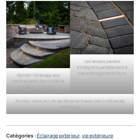
Les lampes pavées
s’intègrent parfaitement à
vos aménagements durs
Ajoutez l’éclairage aux
marches avec des lumières
d’aménagement dur
Allumez votre mur de soutènement avec des lumières de
hardscape
Catégories :
Éclairage extérieur
, 
vie extérieure