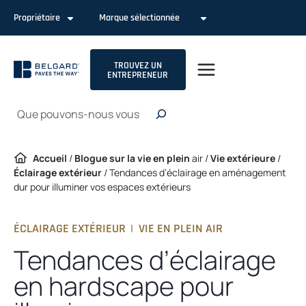
Passer
Propriétaire
Marque sélectionnée
au
contenu
TROUVEZ UN
ENTREPRENEUR
Recherche
Accueil
/
Blogue sur la vie en plein
air /
Vie extérieure
/
Éclairage extérieur
/
Tendances d’éclairage en aménagement
dur pour illuminer vos espaces extérieurs
ÉCLAIRAGE EXTÉRIEUR
|
VIE EN PLEIN AIR
Tendances d’éclairage
en hardscape pour