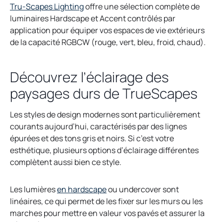
o
Tru-Scapes Lighting
offre une sélection complète de
p
luminaires Hardscape et Accent contrôlés par
e
application pour équiper vos espaces de vie extérieurs
n
de la capacité RGBCW (rouge, vert, bleu, froid, chaud).
s
i
Découvrez l’éclairage des
n
paysages durs de TrueScapes
a
n
e
Les styles de design modernes sont particulièrement
w
courants aujourd’hui, caractérisés par des lignes
t
épurées et des tons gris et noirs. Si c’est votre
a
esthétique, plusieurs options d’éclairage différentes
b
complètent aussi bien ce style.
Les lumières
en hardscape
ou undercover sont
linéaires, ce qui permet de les fixer sur les murs ou les
marches pour mettre en valeur vos pavés et assurer la