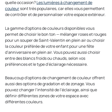
quelle occasion?
Les lumières à changement de
o
couleur
sont très populaires, car elles vous permettent
p
de contrôler et de personnaliser votre espace extérieur.
e
n
La gamme d’options de couleurs disponibles vous
s
permet de choisir le bon ton — mélanger roses et rouges
i
pour un souper de Saint-Valentin en plein air ou choisir
n
la couleur préférée de votre enfant pour une fête
a
d’anniversaire en plein air. Vous pouvez aussi choisir
n
entre des blancs froids ou chauds, selon vos
e
préférences et le type d’éclairage nécessaire.
w
t
Beaucoup d’options de changement de couleur offrent
a
aussi des options de gradation et de zonage. Vous
b
pouvez changer l’intensité de l’éclairage, ainsi que
définir différentes zones de votre espace avec
différentes couleurs.