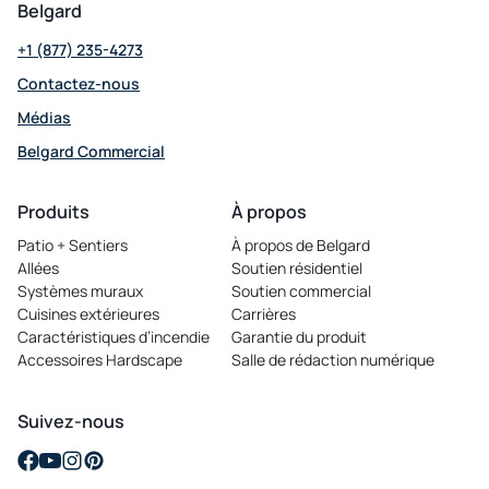
Belgard
+1 (877) 235-4273
Contactez-nous
Médias
Belgard Commercial
opens
in
Produits
À propos
a
Patio + Sentiers
À propos de Belgard
new
Allées
Soutien résidentiel
tab
Systèmes muraux
Soutien commercial
Cuisines extérieures
Carrières
opens
Caractéristiques d’incendie
Garantie du produit
in
Accessoires Hardscape
Salle de rédaction numérique
a
new
tab
Suivez-nous
opens
opens
opens
opens
in
in
in
in