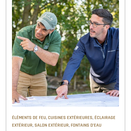
,
,
ÉLÉMENTS DE FEU
CUISINES EXTÉRIEURES
ÉCLAIRAGE
,
,
EXTÉRIEUR
SALON EXTÉRIEUR
FONTAINS D’EAU