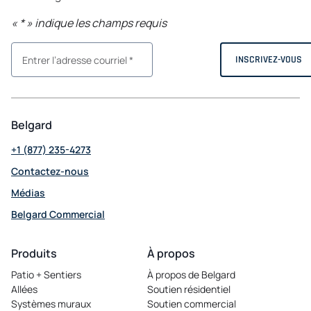
«
*
» indique les champs requis
Belgard
+1 (877) 235-4273
Contactez-nous
Médias
Belgard Commercial
opens
in
Produits
À propos
a
Patio + Sentiers
À propos de Belgard
new
Allées
Soutien résidentiel
tab
Systèmes muraux
Soutien commercial