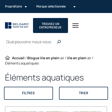
Passer
Propriétaire
Marque sélectionnée
au
contenu
TROUVEZ UN
ENTREPRENEUR
Recherche
Accueil
/
Blogue Vie en plein
air /
Vie en plein
air /
Éléments aquatiques
Éléments aquatiques
FILTRES
TRIER