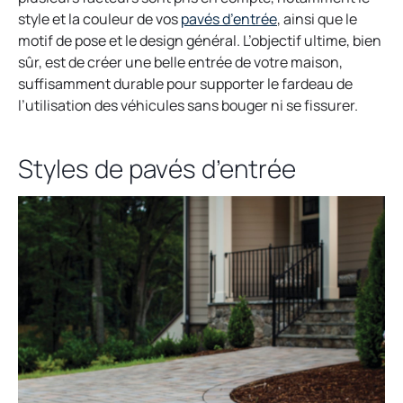
o
style et la couleur de vos
pavés d’entrée
, ainsi que le
p
motif de pose et le design général. L’objectif ultime, bien
e
sûr, est de créer une belle entrée de votre maison,
n
suffisamment durable pour supporter le fardeau de
s
l’utilisation des véhicules sans bouger ni se fissurer.
i
n
Styles de pavés d’entrée
a
n
e
w
t
a
b