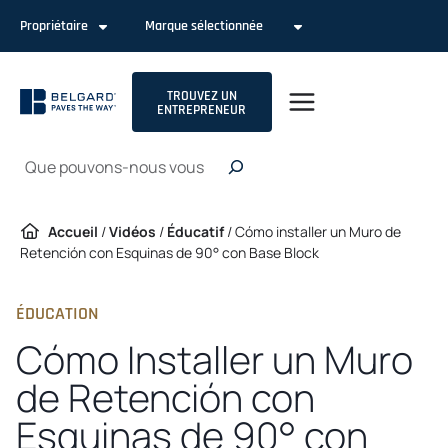
Passer
Propriétaire
Marque sélectionnée
au
contenu
TROUVEZ UN
ENTREPRENEUR
Recherche
Accueil
/
Vidéos
/
Éducatif
/
Cómo installer un Muro de
Retención con Esquinas de 90° con Base Block
ÉDUCATION
Cómo Installer un Muro
de Retención con
Esquinas de 90° con