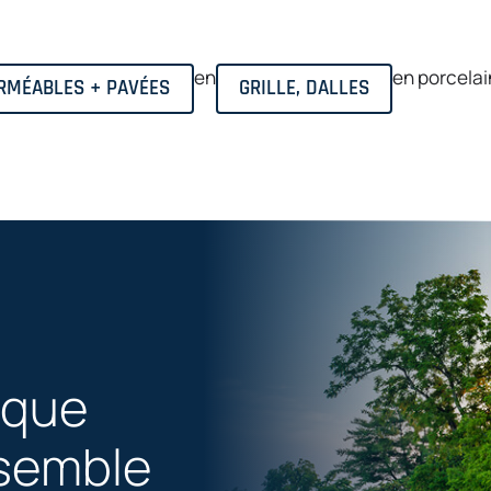
en
en porcela
RMÉABLES + PAVÉES
GRILLE, DALLES
lque
semble