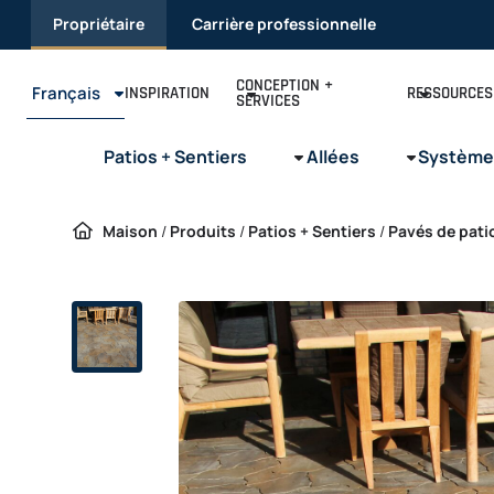
Passer au contenu
Propriétaire
Carrière professionnelle
CONCEPTION +
Français
INSPIRATION
RESSOURCES
SERVICES
Patios + Sentiers
Allées
Système
Maison
/
Produits
/
Patios + Sentiers
/
Pavés de pati