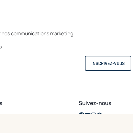
ir nos communications marketing.
s
s
Suivez-nous
opens in a new tab
opens in a new tab
opens in a new ta
opens in a new 
 de Belgard
résidentiel
 commercial