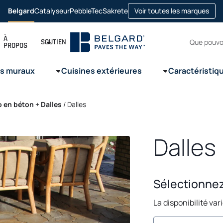
open
Belgard
Catalyseur
PebbleTec
Sakrete
Voir toutes les marques
opens in a new tab
opens in a new tab
opens in a new tab
Recherc
À
SOUTIEN
PROPOS
s muraux
Cuisines extérieures
Caractéristiq
o en béton + Dalles
/
Dalles
Dalles
Sélectionne
La disponibilité var