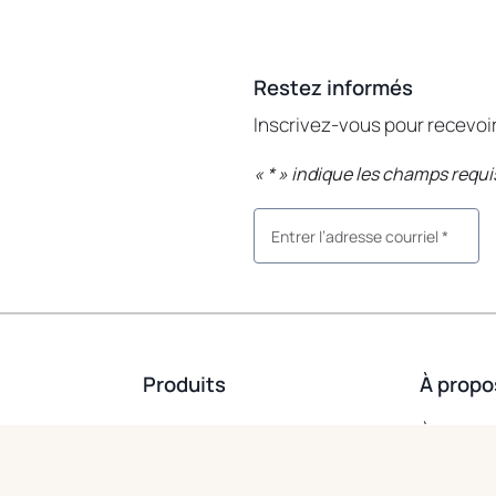
Restez informés
Inscrivez-vous pour recevo
«
*
» indique les champs requi
Produits
À propo
Patio + Sentiers
À propos
Allées
Soutien 
Systèmes muraux
Soutien