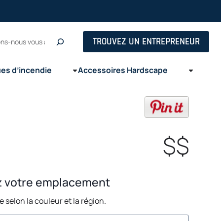
s in a new tab
he
TROUVEZ UN ENTREPRENEUR
ues d’incendie
Accessoires Hardscape
opens in
$$
z votre emplacement
ie selon la couleur et la région.