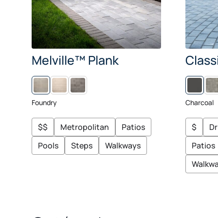
Melville™ Plank
Class
L
M
C
I
I
H
N
D
E
Foundry
Charcoal
E
N
S
N
I
W
G
I
$$
Metropolitan
Patios
$
Dr
H
C
T
K
Pools
Steps
Walkways
Patios
Walkw