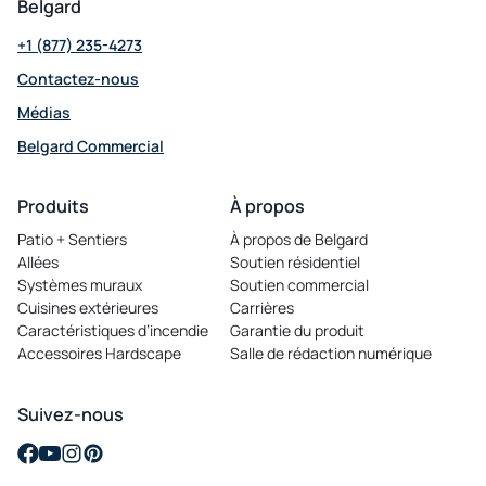
Belgard
+1 (877) 235-4273
Contactez-nous
Médias
Belgard Commercial
opens in a new tab
Produits
À propos
Patio + Sentiers
À propos de Belgard
Allées
Soutien résidentiel
Systèmes muraux
Soutien commercial
Cuisines extérieures
Carrières
opens in a new tab
Caractéristiques d’incendie
Garantie du produit
Accessoires Hardscape
Salle de rédaction numérique
Suivez-nous
opens in a new tab
opens in a new tab
opens in a new tab
opens in a new tab