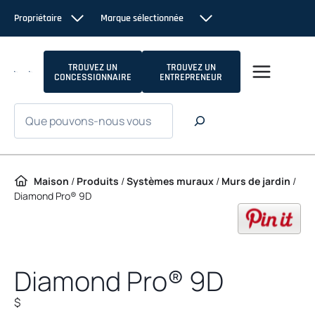
Passer au contenu
Propriétaire
Marque sélectionnée
TROUVEZ UN
TROUVEZ UN
CONCESSIONNAIRE
ENTREPRENEUR
Recherche
Maison
/
Produits
/
Systèmes muraux
/
Murs de jardin
/
Diamond Pro® 9D
op
Diamond Pro® 9D
$