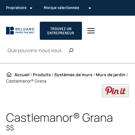
Passer au contenu
Propriétaire
Marque sélectionnée
TROUVEZ UN
ENTREPRENEUR
Recherche
Accueil
/
Produits
/
Systèmes de murs
/
Murs de jardin
/
Castlemanor® Grana
op
Castlemanor® Grana
$$