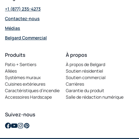
+1 (877) 235-4273
Contactez-nous
Médias
Belgard Commercial
opens in a new tab
Produits
À propos
Patio + Sentiers
À propos de Belgard
Allées
Soutien résidentiel
Systèmes muraux
Soutien commercial
Cuisines extérieures
Carrières
opens in a new tab
Caractéristiques d’incendie
Garantie du produit
Accessoires Hardscape
Salle de rédaction numérique
Suivez-nous
opens in a new tab
opens in a new tab
opens in a new tab
opens in a new tab