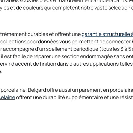
nfortables sous les pieds et naturellement antidérapants. 
n
yles et de couleurs qui complètent notre vaste sélection d
e
w
t
a
xtrêmement durables et offrent une
garantie structurelle à
b
os collections coordonnées vous permettent de connecte
er accompagné d’un scellement périodique (tous les 3 à 5 a
il est facile de réparer une section endommagée sans en
rvir d’accent de finition dans d’autres applications telle
e.
 porcelaine, Belgard offre aussi un parement en porcelain
o
celaine
offrent une durabilité supplémentaire et une résis
p
e
n
s