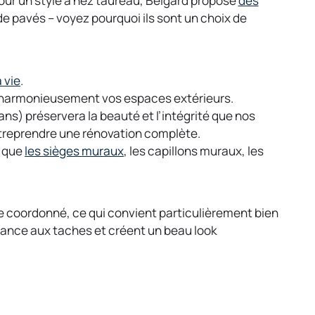
Pour un style à nez taureau, Belgard propose
des
e pavés – voyez pourquoi ils sont un choix de
o
 vie
.
p
r harmonieusement vos espaces extérieurs.
e
ns) préservera la beauté et l’intégrité que nos
n
treprendre une rénovation complète.
s
o
s que
les sièges muraux
, les capillons muraux, les
i
p
n
e
a
n
e coordonné, ce qui convient particulièrement bien
n
s
tance aux taches et créent un beau look
e
i
w
n
t
a
a
n
b
e