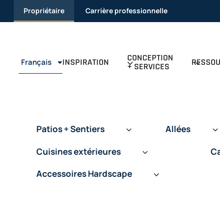
Passer
Propriétaire
Carrière professionnelle
au
contenu
CONCEPTION
INSPIRATION
RESSO
Français
+ SERVICES
Patios + Sentiers
Allées
Cuisines extérieures
Ca
Accessoires Hardscape