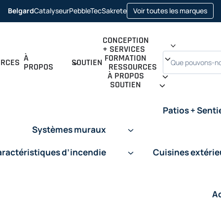
ope
Belgard
Catalyseur
PebbleTec
Sakrete
Voir toutes les marques
opens
opens
opens
in
in
in
in
a
a
a
a
new
new
new
new
tab
CONCEPTION
tab
tab
tab
+ SERVICES
Recherche
À
FORMATION
URCES
SOUTIEN
PROPOS
RESSOURCES
À PROPOS
SOUTIEN
Patios + Senti
Systèmes muraux
ractéristiques d’incendie
Cuisines extéri
A