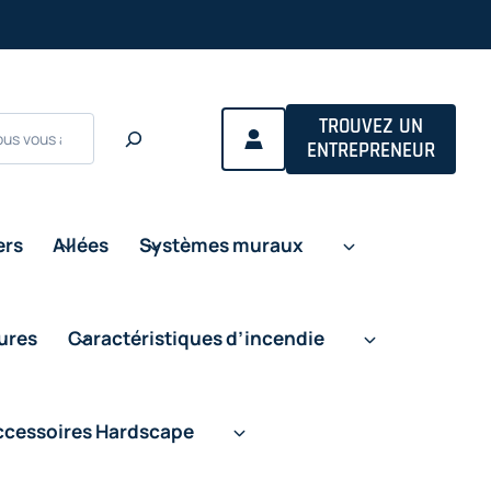
ns
TROUVEZ UN
ENTREPRENEUR
ers
Allées
Systèmes muraux
eures
Caractéristiques d’incendie
ccessoires Hardscape