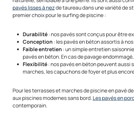
naturelle, semblable à une pierre. Ils sont aussi co
e
e
o
pavés lisses à nez
de taureau dans une variété de st
n
n
p
premier choix pour le surfing de piscine :
s
s
e
i
i
n
Durabilité
: nos pavés sont conçus pour être e
n
n
s
Conception
: les pavés en béton assortis à n
a
a
i
Faible entretien
: un simple entretien saisonni
n
n
n
pavés en béton. En cas de pavage endommagé, 
e
e
a
Flexibilité
: nos pavés en béton peuvent aussi se
w
w
n
marches, les capuchons de foyer et plus encor
t
t
e
a
a
w
b
b
t
Pour les terrasses et marches de piscine en pavé de
a
aux piscines modernes sans bord.
Les pavés en por
b
contemporain.