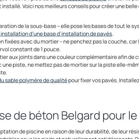
p
nstallé. Voici nos meilleurs conseils pour créer une belle 
e
n
paration de la sous-base – elle pose les bases de tout le 
s
o
l’installation d’une base d’installation de pavés
.
i
p
n fixées avec du mortier – ne penchez pas la couche, car l
n
e
rvol constant de 1 pouce.
a
n
ortier aux joints dans une couleur complémentaire afin de 
n
s
une piste, ne mettez pas de mortier sur la piste elle-même
e
i
ste.
w
o
n
du sable polymère de qualité
pour fixer vos pavés. Install
t
p
a
a
e
n
b
n
e
s
w
se de béton Belgard pour le
i
t
n
a
ptation de piscine en raison de leur durabilité, de leur résis
a
b