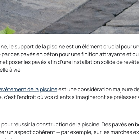
cine, le support de la piscine est un élément crucial pour 
 par des pavés en béton pour une finition attrayante et du
 et poser les pavés afin d’une installation solide de revê
lle à vie
o
evêtement de la piscine
est une considération majeure de 
p
 c’est l’endroit où vos clients s’imagineront se prélasser a
e
n
s
 pour réussir la construction de la piscine. Des pavés en 
i
er un aspect cohérent — par exemple, sur les marches ext
n