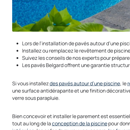
Lors de l’installation de pavés autour d’une pis
Installez ou remplacez le revêtement de piscine
Suivez les conseils de nos experts pour préparer
Les pavés Belgard offrent une garantie structure
o
Si vous installez
des pavés autour d’une piscine
, le
r
p
une surface antidérapante et une finition décorative,
e
verre sous parapluie.
n
s
Bien concevoir et installer le parement est essentiel
i
o
tout au long de la
conception de la piscine
pour donn
n