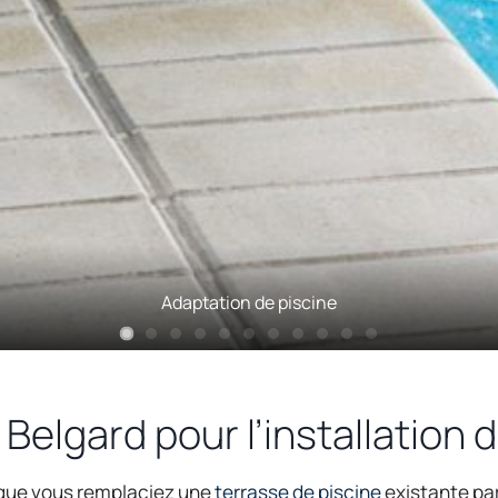
Adaptation de piscine
Belgard pour l’installation 
o
u que vous remplaciez une
terrasse de piscine
existante pa