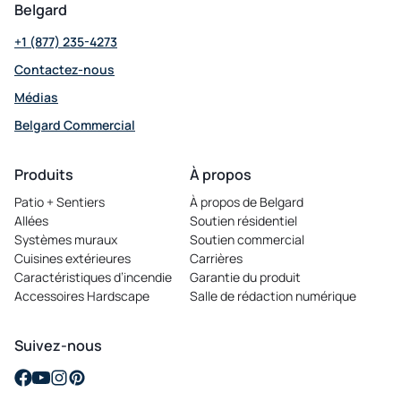
Belgard
+1 (877) 235-4273
Contactez-nous
Médias
Belgard Commercial
opens
in
Produits
À propos
a
Patio + Sentiers
À propos de Belgard
new
Allées
Soutien résidentiel
tab
Systèmes muraux
Soutien commercial
Cuisines extérieures
Carrières
opens
Caractéristiques d’incendie
Garantie du produit
in
Accessoires Hardscape
Salle de rédaction numérique
a
new
tab
Suivez-nous
opens
opens
opens
opens
in
in
in
in