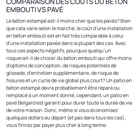
COMPARAISON DES COÛTS DU BÉTON
s
i
a
EMBOUTI VS PAVÉ
i
n
n
n
a
e
Le béton estampé est-il moins cher que les pavés? Bien
a
n
w
que cela varie selon le marché, le coût d’une installation
n
e
t
en béton embouti est en fait très comparable à celui
e
w
a
d’une installation pavée dans la plupart des cas. Avec
w
t
b
tous ces aspects négatifs, pourquoi quelqu’un
t
a
risquerait-il de choisir du béton embouti qui offre moins
a
b
d’options de conception, de risques potentiels de
b
glissade, d’entretien supplémentaire, de risque de
fissures et un cycle de vie global plus court? Un patio en
béton estampé devra probablement être réparé ou
remplacé à un moment donné, cependant, un patio en
pavé Belgard est garanti pour durer toute la durée de vie
de votre maison. Donc, même si vous économisez
quelques dollars au départ (et pas dans tous les cas),
vous finirez par payer plus cher à long terme.