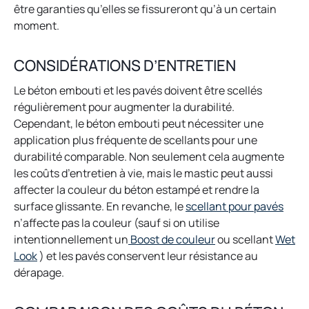
être garanties qu’elles se fissureront qu’à un certain
moment.
CONSIDÉRATIONS D’ENTRETIEN
Le béton embouti et les pavés doivent être scellés
régulièrement pour augmenter la durabilité.
Cependant, le béton embouti peut nécessiter une
application plus fréquente de scellants pour une
durabilité comparable. Non seulement cela augmente
les coûts d’entretien à vie, mais le mastic peut aussi
affecter la couleur du béton estampé et rendre la
o
surface glissante. En revanche, le
scellant pour pavés
p
n’affecte pas la couleur (sauf si on utilise
o
e
intentionnellement un
Boost de couleur
ou scellant
Wet
o
p
n
Look
) et les pavés conservent leur résistance au
p
e
s
dérapage.
e
n
i
n
s
n