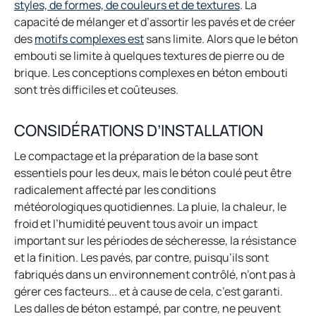
o
styles, de formes, de couleurs et de textures
. La
p
capacité de mélanger et d’assortir les pavés et de créer
o
e
des
motifs complexes est
sans limite. Alors que le béton
p
n
embouti se limite à quelques textures de pierre ou de
e
s
brique. Les conceptions complexes en béton embouti
n
i
sont très difficiles et coûteuses.
s
n
i
a
CONSIDÉRATIONS D’INSTALLATION
n
n
Le compactage et la préparation de la base sont
a
e
essentiels pour les deux, mais le béton coulé peut être
n
w
radicalement affecté par les conditions
e
t
météorologiques quotidiennes. La pluie, la chaleur, le
w
a
froid et l’humidité peuvent tous avoir un impact
t
b
important sur les périodes de sécheresse, la résistance
a
et la finition. Les pavés, par contre, puisqu’ils sont
b
fabriqués dans un environnement contrôlé, n’ont pas à
gérer ces facteurs... et à cause de cela, c’est garanti.
Les dalles de béton estampé, par contre, ne peuvent