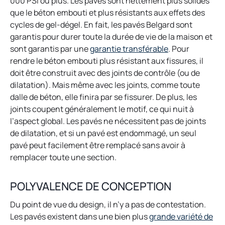
000 PSI ou plus. Les pavés sont nettement plus solides
que le béton embouti et plus résistants aux effets des
cycles de gel-dégel. En fait, les pavés Belgard sont
garantis pour durer toute la durée de vie de la maison et
o
sont garantis par une
garantie transférable
. Pour
p
rendre le béton embouti plus résistant aux fissures, il
e
doit être construit avec des joints de contrôle (ou de
n
dilatation). Mais même avec les joints, comme toute
s
dalle de béton, elle finira par se fissurer. De plus, les
i
joints coupent généralement le motif, ce qui nuit à
n
l’aspect global. Les pavés ne nécessitent pas de joints
a
de dilatation, et si un pavé est endommagé, un seul
n
pavé peut facilement être remplacé sans avoir à
e
remplacer toute une section.
w
t
POLYVALENCE DE CONCEPTION
a
Du point de vue du design, il n’y a pas de contestation.
b
Les pavés existent dans une bien plus
grande variété de