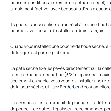
pour des conditions extrêmes de gel ou de dégel), la
simplement l’activer avec beaucoup d’eau à cause du
Tu pourrais aussi utiliser un adhésif à fixation fin
pourriez avoir besoin d’installer un drain français.
Quand vous installez une couche de boue sèche, elle
de litage n’est pas un problème.
La pâte sèche fixe les pavés directement sur la dalle
forme de poudre sèche fine (3/8" d’épaisseur maximum).
seulement du sable, vous voudrez installer une rete
o
de la boue sèche, utilisez
Borderbond
pour améliorer
p
e
Le dry mudset est un produit de placage. Il reflète la 
n
de pouce — ce qui est l’épaisseur recommandée pour u