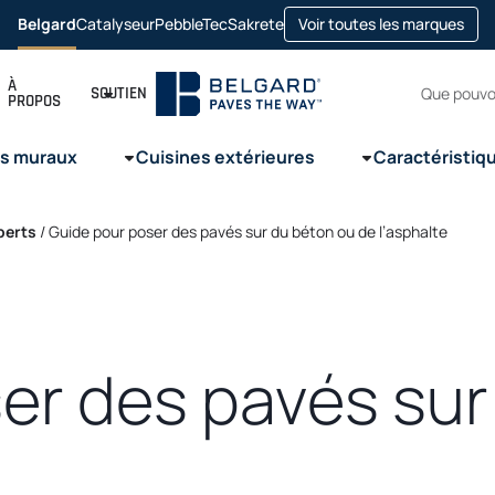
ope
Belgard
Catalyseur
PebbleTec
Sakrete
Voir toutes les marques
opens
opens
opens
in
in
in
in
a
a
a
a
new
new
new
new
Recherc
tab
À
tab
tab
tab
SOUTIEN
PROPOS
s muraux
Cuisines extérieures
Caractéristiq
perts
/
Guide pour poser des pavés sur du béton ou de l’asphalte
er des pavés sur