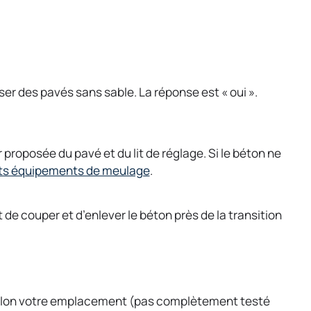
r des pavés sans sable. La réponse est « oui ».
ur proposée du pavé et du lit de réglage. Si le béton ne
o
its équipements de meulage
.
p
e
 de couper et d’enlever le béton près de la transition
n
s
i
n
a
. Selon votre emplacement (pas complètement testé
n