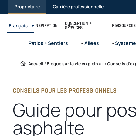
Passer
Propriétaire
Carrière professionnelle
au
contenu
CONCEPTION +
Français
INSPIRATION
RESSOURCES
SERVICES
Patios + Sentiers
Allées
Système
Accueil
/
Blogue sur la vie en plein
air /
Conseils d’ex
CONSEILS POUR LES PROFESSIONNELS
Guide pour pos
asphalte