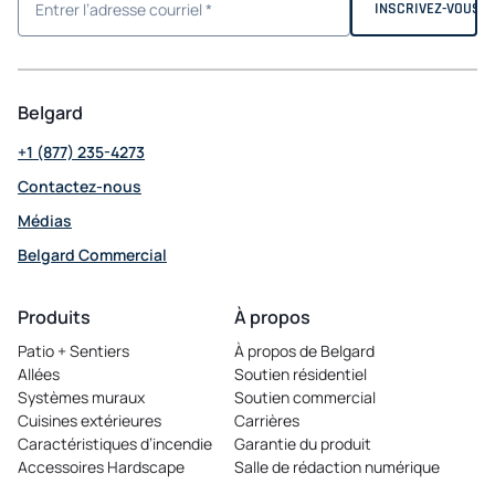
Belgard
+1 (877) 235-4273
Contactez-nous
Médias
Belgard Commercial
opens
in
Produits
À propos
a
Patio + Sentiers
À propos de Belgard
new
Allées
Soutien résidentiel
tab
Systèmes muraux
Soutien commercial
Cuisines extérieures
Carrières
opens
Caractéristiques d’incendie
Garantie du produit
in
Accessoires Hardscape
Salle de rédaction numérique
a