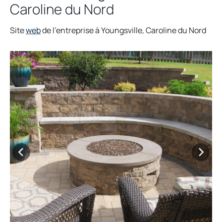
Caroline du Nord
o
Site
web
de l’entreprise à Youngsville, Caroline du Nord
p
e
n
s
i
n
a
n
e
w
t
a
b