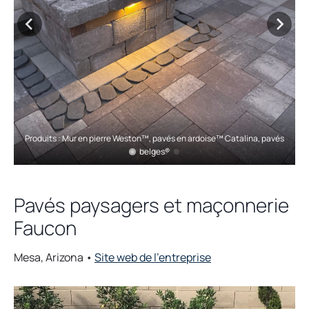
e
w
t
a
b
Produits : Mur en pierre Weston™, pavés en ardoise™ Catalina, pavés
belges®
Pavés paysagers et maçonnerie
Faucon
o
Mesa, Arizona •
Site web de l’entreprise
p
e
n