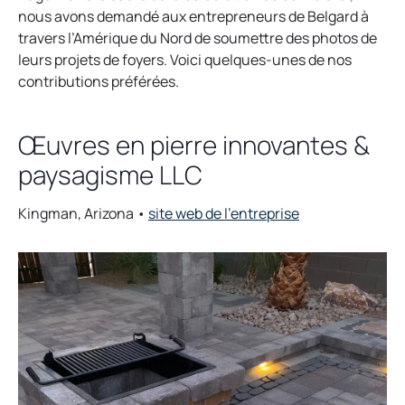
e
nous avons demandé aux entrepreneurs de Belgard à
n
travers l’Amérique du Nord de soumettre des photos de
s
leurs projets de foyers. Voici quelques-unes de nos
i
contributions préférées.
n
a
Œuvres en pierre innovantes &
n
paysagisme LLC
e
w
t
o
Kingman, Arizona •
site web de l’entreprise
a
p
b
e
n
s
i
n
a
n