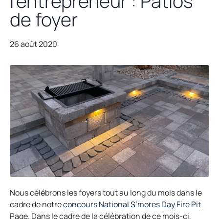
l’entrepreneur : Patios
de foyer
26 août 2020
Nous célébrons les foyers tout au long du mois dans le
o
cadre de notre
concours National S’mores Day Fire Pit
p
Page. Dans le cadre de la célébration de ce mois-ci,