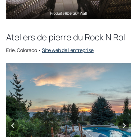
Produits : Celtik® Wall
Ateliers de pierre du Rock N Roll
o
Erie, Colorado •
Site web de l’entreprise
p
e
n
s
i
n
a
n
e
w
t