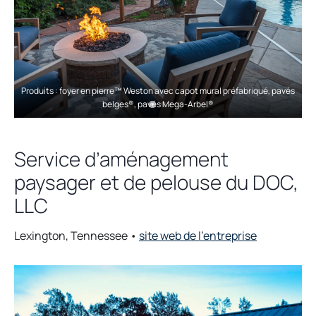
a
b
Produits : foyer en pierre™ Weston avec capot mural préfabriqué, pavés
belges®, pavés Mega-Arbel®
Service d’aménagement
paysager et de pelouse du DOC,
LLC
o
Lexington, Tennessee •
site web de l’entreprise
p
e
n
s