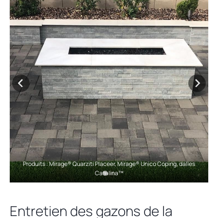
s
i
n
a
n
e
w
t
a
b
Produits : Mirage® Quarziti Placeer, Mirage® Unico Coping, dalles
Catalina™
Entretien des gazons de la