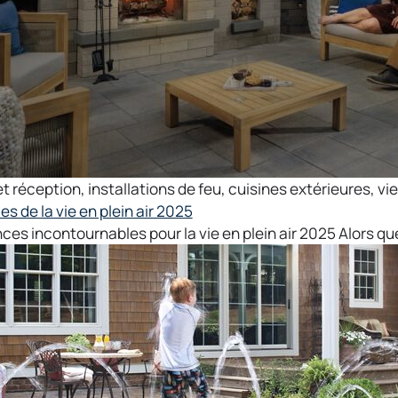
et réception
,
installations de feu
,
cuisines extérieures
,
vie
s de la vie en plein air 2025
ces incontournables pour la vie en plein air 2025 Alors que