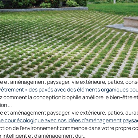
ge et aménagement paysager
,
vie extérieure
,
patios
,
conse
êtrement » des pavés avec des éléments organiques pour
 comment la conception biophile améliore le bien-être et 
n ...
ge et aménagement paysager
,
vie extérieure
,
patios
,
durab
e cour écologique avec nos idées d’aménagement paysa
ction de l’environnement commence dans votre propre co
 intelligent et d’aménagement dur...