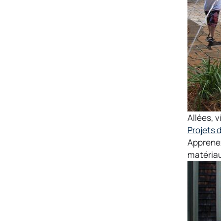
Allées
,
v
Projets 
Apprenez
matériau