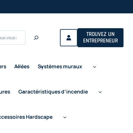
ns
TROUVEZ UN
ENTREPRENEUR
ers
Allées
Systèmes muraux
eures
Caractéristiques d’incendie
ccessoires Hardscape