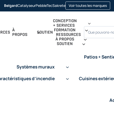
ope
Belgard
Catalyseur
PebbleTec
Sakrete
Voir toutes les marques
opens
opens
opens
in
in
in
in
a
a
a
a
new
new
new
new
tab
CONCEPTION
tab
tab
tab
+ SERVICES
Recherche
À
FORMATION
URCES
SOUTIEN
PROPOS
RESSOURCES
À PROPOS
SOUTIEN
Patios + Senti
Systèmes muraux
ractéristiques d’incendie
Cuisines extéri
A