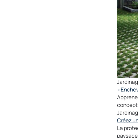
Jardina
« Enchev
Apprenez
conceptio
Jardina
Créez un
La prote
paysager