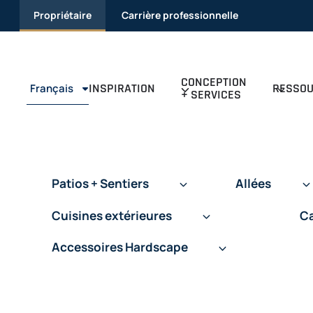
Passer
Propriétaire
Carrière professionnelle
au
contenu
CONCEPTION
INSPIRATION
RESSO
Français
+ SERVICES
Patios + Sentiers
Allées
Cuisines extérieures
Ca
Accessoires Hardscape