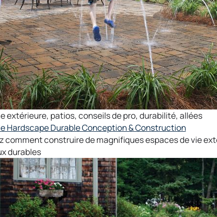
ie extérieure
,
patios
,
conseils de pro
,
durabilité
,
allées
de Hardscape Durable Conception & Construction
 comment construire de magnifiques espaces de vie extéri
x durables