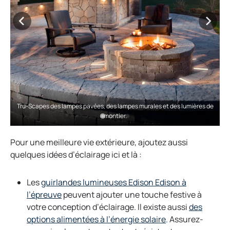
Tru-Scapes des lampes pavées, des lampes murales et des lumières de
montier.
Pour une meilleure vie extérieure, ajoutez aussi
quelques idées d’éclairage ici et là :
Les
guirlandes lumineuses Edison Edison à
o
l’épreuve
peuvent ajouter une touche festive à
p
votre conception d’éclairage. Il existe aussi
des
e
o
options alimentées à l’énergie solaire
. Assurez-