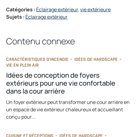
e
s
Catégories :
Éclairage extérieur
, 
vie extérieure
w
i
Sujets :
Éclairage extérieur
t
n
a
a
b
n
Contenu connexe
e
w
t
CARACTÉRISTIQUES D’INCENDIE
–
IDÉES DE HARDSCAPE
–
a
VIE EN PLEIN AIR
b
Idées de conception de foyers
extérieurs pour une vie confortable
dans la cour arrière
Un foyer extérieur peut transformer une cour arrière en
un espace de vie extérieur chaleureux et accueillant
conçu pour...
CUISINE ET RÉCEPTIONS
–
IDÉES DE HARDSCAPE
–