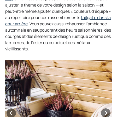
b
p
e
ajuster le thème de votre design selon la saison — et
e
n
peut-être même ajouter quelques « couleurs d’équipe »
n
s
au répertoire pour ces rassemblements
tailgat e dans la
s
o
i
cour arrière
. Vous pouvez aussi rehausser l’ambiance
i
p
n
automnale en saupoudrant des fleurs saisonnières, des
n
e
a
courges et des éléments de design rustique comme des
a
n
n
lanternes, de l’osier ou du bois et des métaux
n
s
e
vieillissants.
e
i
w
w
n
t
t
a
a
a
n
b
b
e
w
t
a
b