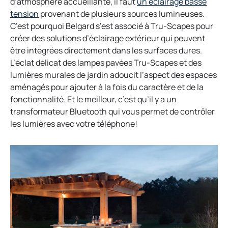
n
d’atmosphère accueillante, il faut
un éclairage basse
o
s
tension
provenant de plusieurs sources lumineuses.
p
i
C’est pourquoi Belgard s’est associé à Tru-Scapes pour
e
n
créer des solutions d’éclairage extérieur qui peuvent
n
a
être intégrées directement dans les surfaces dures.
s
n
L’éclat délicat des lampes pavées Tru-Scapes et des
i
e
lumières murales de jardin adoucit l’aspect des espaces
n
w
aménagés pour ajouter à la fois du caractère et de la
a
t
fonctionnalité. Et le meilleur, c’est qu’il y a un
n
a
transformateur Bluetooth qui vous permet de contrôler
e
b
les lumières avec votre téléphone!
w
t
a
b