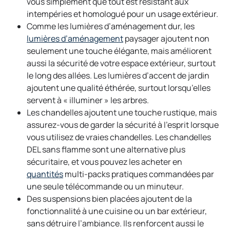
n
p
vous simplement que tout est résistant aux
s
e
intempéries et homologué pour un usage extérieur.
i
n
Comme les lumières d’aménagement dur, les
n
o
s
lumières d’aménagement
paysager ajoutent non
a
p
i
seulement une touche élégante, mais améliorent
n
e
n
aussi la sécurité de votre espace extérieur, surtout
e
n
a
le long des allées. Les lumières d’accent de jardin
w
s
n
ajoutent une qualité éthérée, surtout lorsqu’elles
t
i
e
servent à « illuminer » les arbres.
a
n
w
Les chandelles ajoutent une touche rustique, mais
b
a
t
assurez-vous de garder la sécurité à l’esprit lorsque
n
a
vous utilisez de vraies chandelles. Les chandelles
e
b
DEL sans flamme sont une alternative plus
w
sécuritaire, et vous pouvez les acheter en
o
t
quantités
multi-packs pratiques commandées par
p
a
une seule télécommande ou un minuteur.
e
b
Des suspensions bien placées ajoutent de la
n
fonctionnalité à une cuisine ou un bar extérieur,
s
sans détruire l’ambiance. Ils renforcent aussi le