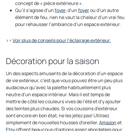
i
concept de « pièce extérieure ».
n
o
o
Qu’il s’agisse d’un
foyer
, d’un
foyer
ou d’un autre
a
p
p
élément de feu, rien ne vaut la chaleur d’un vrai feu
n
e
e
pour rehausser l’ambiance d’un espace extérieur.
e
n
n
w
s
s
o
>>
Voir plus de conseils pour l’éclairage extérieur.
t
i
i
p
a
n
n
e
Décoration pour la saison
b
a
a
n
n
n
s
e
e
Un des aspects amusants de la décoration d’un espace
i
w
w
de vie extérieur, c’est que vous pouvez être un peu plus
n
t
t
audacieux qu’avec la palette habituellement plus
a
a
a
neutre d’un espace intérieur. Mais il est temps de
n
b
b
mettre de côté les couleurs vives de l’été et d’y ajouter
e
des teintes plus chaudes. Si vos coussins d’extérieur
w
sont encore en bon état, ne les jetez pas! Utilisez
t
o
simplement de nouvelles housses d’oreiller.
Amazon
et
a
o
p
Etsy
offrent beaucoup d’options assez abordables pour