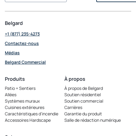
Belgard
+1 (877) 235-4273
Contactez-nous
Médias
Belgard Commercial
opens
in
Produits
À propos
a
Patio + Sentiers
À propos de Belgard
new
Allées
Soutien résidentiel
tab
Systèmes muraux
Soutien commercial
Cuisines extérieures
Carrières
opens
Caractéristiques d’incendie
Garantie du produit
in
Accessoires Hardscape
Salle de rédaction numérique
a
new
tab