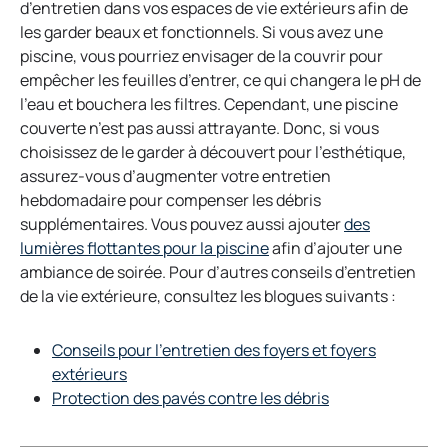
d’entretien dans vos espaces de vie extérieurs afin de
les garder beaux et fonctionnels. Si vous avez une
piscine, vous pourriez envisager de la couvrir pour
empêcher les feuilles d’entrer, ce qui changera le pH de
l’eau et bouchera les filtres. Cependant, une piscine
couverte n’est pas aussi attrayante. Donc, si vous
choisissez de le garder à découvert pour l’esthétique,
assurez-vous d’augmenter votre entretien
hebdomadaire pour compenser les débris
supplémentaires. Vous pouvez aussi ajouter
des
o
lumières flottantes pour la piscine
afin d’ajouter une
p
ambiance de soirée. Pour d’autres conseils d’entretien
e
de la vie extérieure, consultez les blogues suivants :
n
s
Conseils pour l’entretien des foyers et foyers
i
o
extérieurs
n
p
Protection des pavés contre les débris
a
e
n
n