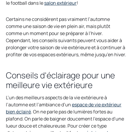
o
p
le football dans le
salon extérieur
!
p
e
e
n
Certains ne considèrent pas vraiment l’automne
n
s
comme une saison de vie en plein air, mais plutôt
s
i
comme un moment pour se préparer à l’hiver.
i
n
Cependant, les conseils suivants peuvent vous aider à
n
a
prolonger votre saison de vie extérieure et à continuer à
a
n
profiter de vos espaces extérieurs, même jusqu’en hiver.
n
e
e
w
Conseils d’éclairage pour une
w
t
t
a
meilleure vie extérieure
a
b
b
L’un des meilleurs aspects de la vie extérieure à
l’automne est l’ambiance d’un
espace de vie extérieur
o
bien éclairé
. On ne parle pas de lumières fortes au
p
plafond. On parle de baigner doucement l’espace d’une
e
lueur douce et chaleureuse. Pour créer ce type