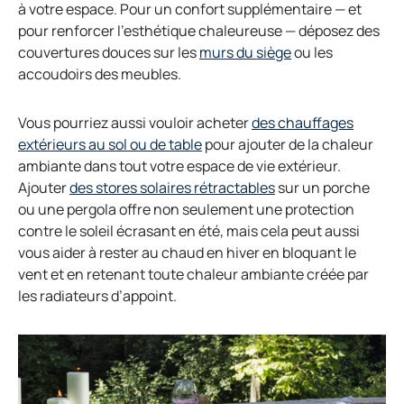
à votre espace. Pour un confort supplémentaire — et
pour renforcer l’esthétique chaleureuse — déposez des
o
couvertures douces sur les
murs du siège
ou les
p
accoudoirs des meubles.
e
n
Vous pourriez aussi vouloir acheter
des chauffages
s
o
extérieurs au sol ou de table
pour ajouter de la chaleur
i
p
ambiante dans tout votre espace de vie extérieur.
n
e
Ajouter
des stores solaires rétractables
sur un porche
a
n
ou une pergola offre non seulement une protection
n
s
contre le soleil écrasant en été, mais cela peut aussi
e
i
vous aider à rester au chaud en hiver en bloquant le
w
n
vent et en retenant toute chaleur ambiante créée par
t
a
les radiateurs d’appoint.
a
n
b
e
w
t
a