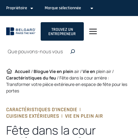
Passer
Propriétaire
Marque sélectionnée
au
contenu
TROUVEZ UN
ENTREPRENEUR
Recherche
Accueil
/
Blogue Vie en plein
air /
Vie en
plein air /
Caractéristiques du feu
/
Fête dans la cour arrière :
Transformer votre pièce extérieure en espace de fête pour les
portes
CARACTÉRISTIQUES D’INCENDIE
|
CUISINES EXTÉRIEURES
|
VIE EN PLEIN AIR
Fête dans la cour