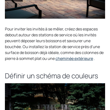
Pour inviter les invités à se mêler, créez des espaces
debout autour des stations de service où les invités
peuvent déposer leurs boissons et savourer une
bouchée. Ou installez la station de service près d’une
surface de boisson déjà idéale, comme des colonnes de
o
pierre à sommet plat ou une
cheminée extérieure
.
p
e
Définir un schéma de couleurs
n
s
i
n
a
n