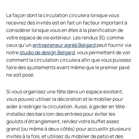
e
w
t
La façon dont la circulation circulera lorsque vous
a
recevrez des invités est en fait un facteur important à
b
considérer lorsque vous en êtes à la planification de
votre espace de vie extérieur. Les rendus 3D, comme
o
ceux qu’un
entrepreneur agréé Belgard
peut fournir via
o
p
notre
studio de design Belgard
, vous permettent de voir
p
e
comment la circulation circulera afin que vous puissiez
e
n
faire des ajustements avant même que le premier pavé
n
s
ne soit posé.
s
i
i
n
Si vous organisez une fête dans un espace existant,
n
a
vous pouvez utiliser la décoration et le mobilier pour
a
n
aider à rediriger la circulation. Aussi, à garder en tête :
n
e
installez des bars loin des entrées pour éviter les
e
w
goulots d’étranglement, rendez votre buffet assez
w
t
grand (ou même à deux côtés) pour accueillir plusieurs
t
a
invités à la fois, et utilisez du mobilier de patio et des