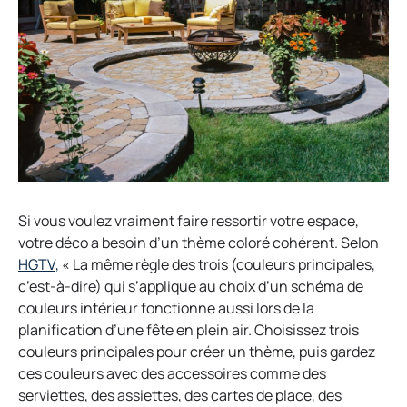
e
w
t
a
b
Si vous voulez vraiment faire ressortir votre espace,
votre déco a besoin d’un thème coloré cohérent. Selon
o
HGTV,
« La même règle des trois (couleurs principales,
p
c’est-à-dire) qui s’applique au choix d’un schéma de
e
couleurs intérieur fonctionne aussi lors de la
n
planification d’une fête en plein air. Choisissez trois
s
couleurs principales pour créer un thème, puis gardez
i
ces couleurs avec des accessoires comme des
n
serviettes, des assiettes, des cartes de place, des