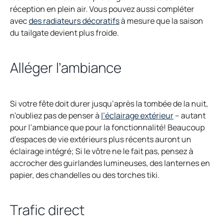
n
réception en plein air. Vous pouvez aussi compléter
a
o
avec
des radiateurs décoratifs
à mesure que la saison
n
p
du tailgate devient plus froide.
e
e
w
n
Alléger l’ambiance
t
s
a
i
b
n
a
Si votre fête doit durer jusqu’après la tombée de la nuit,
o
n
n’oubliez pas de penser à
l’éclairage extérieur
– autant
p
e
pour l’ambiance que pour la fonctionnalité! Beaucoup
e
w
d’espaces de vie extérieurs plus récents auront un
n
t
éclairage intégré; Si le vôtre ne le fait pas, pensez à
s
a
accrocher des guirlandes lumineuses, des lanternes en
i
b
papier, des chandelles ou des torches tiki.
n
a
Trafic direct
n