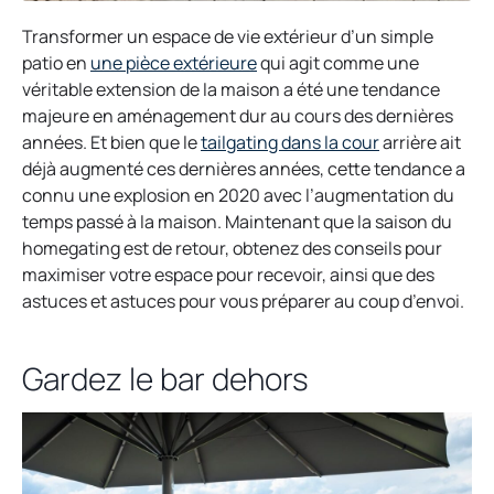
Transformer un espace de vie extérieur d’un simple
o
patio en
une pièce extérieure
qui agit comme une
p
véritable extension de la maison a été une tendance
e
majeure en aménagement dur au cours des dernières
n
o
années. Et bien que le
tailgating dans la cour
arrière ait
s
p
déjà augmenté ces dernières années, cette tendance a
i
e
connu une explosion en 2020 avec l’augmentation du
n
n
temps passé à la maison. Maintenant que la saison du
a
s
homegating est de retour, obtenez des conseils pour
n
i
maximiser votre espace pour recevoir, ainsi que des
e
n
astuces et astuces pour vous préparer au coup d’envoi.
w
a
t
n
Gardez le bar dehors
a
e
b
w
t
a
b