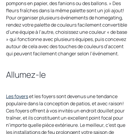
a
pompons en papier, des fanions ou des ballons. » Des
n
fleurs fraîches dans la même palette sont un joli ajout!
e
Pour organiser plusieurs événements de homegating,
w
rendez votre palette de couleurs facilement convertible
t
d’une équipe à l’autre, choisissez une couleur « de base
a
» qui fonctionne avec plusieurs équipes, puis concevez
b
autour de cela avec des touches de couleurs d’accent
qui peuvent facilement changer selon l’événement.
Allumez-le
o
Les foyers
et les foyers sont devenus une tendance
p
populaire dans la conception de patios, et avec raison!
e
Ces foyers offrent à vos invités un endroit douillet pour
n
traîner, et ils constituent un excellent point focal pour
s
n’importe quelle pièce extérieure. Le meilleur, c’est que
i
les installations de feu prolongent votre saison de