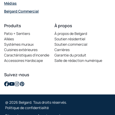
Médias
Belgard Commercial
opens
in
Produits
À propos
a
Patio + Sentiers
À propos de Belgard
new
Allées
Soutien résidentiel
tab
Systèmes muraux
Soutien commercial
Cuisines extérieures
Carrières
opens
Caractéristiques d’incendie
Garantie du produit
in
Accessoires Hardscape
Salle de rédaction numérique
a
new
tab
Suivez-nous
opens
opens
opens
opens
in
in
in
in
a
a
a
a
@ 2026 Belgard. Tous droits réservés.
new
new
new
new
Politique de confidentialité
tab
tab
tab
tab