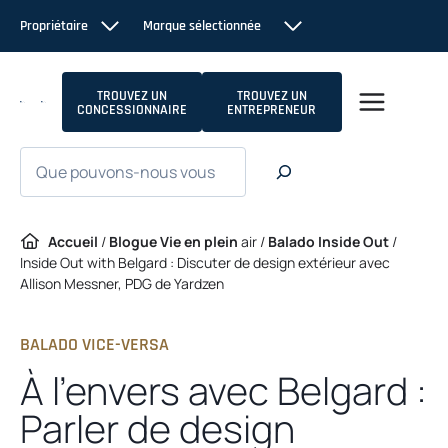
Passer
Propriétaire
Marque sélectionnée
au
contenu
TROUVEZ UN
TROUVEZ UN
CONCESSIONNAIRE
ENTREPRENEUR
Recherche
Accueil
/
Blogue Vie en plein
air /
Balado Inside Out
/
Inside Out with Belgard : Discuter de design extérieur avec
Allison Messner, PDG de Yardzen
BALADO VICE-VERSA
À l’envers avec Belgard :
Parler de design