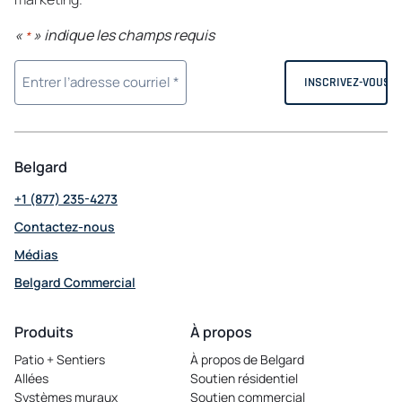
«
» indique les champs requis
*
Belgard
+1 (877) 235-4273
Contactez-nous
Médias
Belgard Commercial
opens
in
Produits
À propos
a
Patio + Sentiers
À propos de Belgard
new
Allées
Soutien résidentiel
tab
Systèmes muraux
Soutien commercial