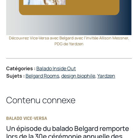
Découvrez Vice-Versa avec Belgard avec l’invitée Allison Messner,
PDG de Yardzen
Catégories :
Balado Inside Out
Sujets :
Belgard Rooms
, 
design biophile
, 
Yardzen
Contenu connexe
BALADO VICE-VERSA
Un épisode du balado Belgard remporte
lors de la 30e cérémonie annuelle des