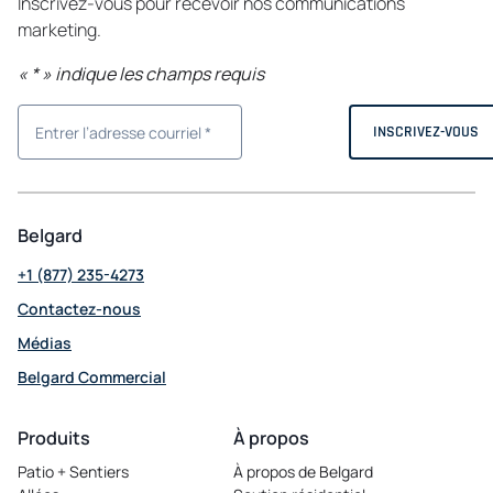
Inscrivez-vous pour recevoir nos communications
marketing.
«
*
» indique les champs requis
Belgard
+1 (877) 235-4273
Contactez-nous
Médias
Belgard Commercial
opens
in
Produits
À propos
a
Patio + Sentiers
À propos de Belgard
new