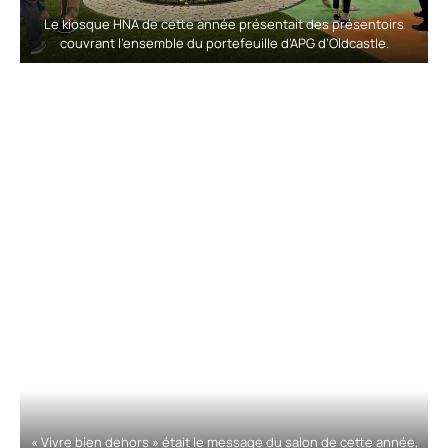
Le kiosque HNA de cette année présentait des présentoirs
couvrant l’ensemble du portefeuille d’APG d’Oldcastle.
« Vivre bien dehors » était le message du salon de cette année,