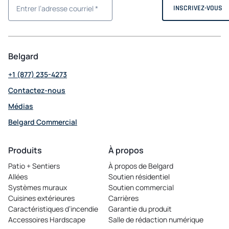
Belgard
+1 (877) 235-4273
Contactez-nous
Médias
Belgard Commercial
opens
in
Produits
À propos
a
Patio + Sentiers
À propos de Belgard
new
Allées
Soutien résidentiel
tab
Systèmes muraux
Soutien commercial
Cuisines extérieures
Carrières
opens
Caractéristiques d’incendie
Garantie du produit
in
Accessoires Hardscape
Salle de rédaction numérique
a