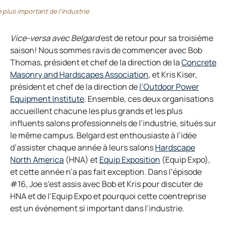
plus important de l’industrie.
Vice-versa avec Belgard
est de retour pour sa troisième
saison! Nous sommes ravis de commencer avec Bob
Thomas, président et chef de la direction de la
Concrete
o
Masonry and Hardscapes Association
, et Kris Kiser,
p
président et chef de la direction de
l’Outdoor Power
o
e
Equipment Institute
. Ensemble, ces deux organisations
p
n
accueillent chacune les plus grands et les plus
e
s
influents salons professionnels de l’industrie, situés sur
n
i
le même campus. Belgard est enthousiaste à l’idée
s
n
d’assister chaque année à leurs salons
Hardscape
o
i
a
o
North America
(HNA) et
Equip Exposition
(Equip Expo),
p
n
n
p
et cette année n’a pas fait exception. Dans l’épisode
e
a
e
e
#16, Joe s’est assis avec Bob et Kris pour discuter de
n
n
w
n
HNA et de l’Equip Expo et pourquoi cette coentreprise
s
e
t
s
est un événement si important dans l’industrie.
i
w
a
i