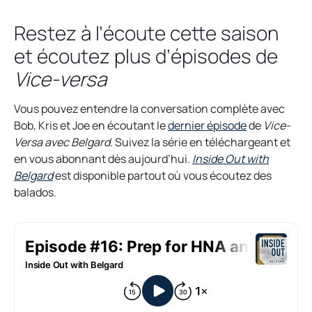
Restez à l’écoute cette saison
et écoutez plus d’épisodes de
Vice-versa
Vous pouvez entendre la conversation complète avec
o
Bob, Kris et Joe en écoutant le
dernier épisode
de
Vice-
p
Versa avec Belgard
. Suivez la série en téléchargeant et
e
en vous abonnant dès aujourd’hui.
Inside Out with
n
Belgard
est disponible partout où vous écoutez des
s
balados.
i
n
a
n
e
w
t