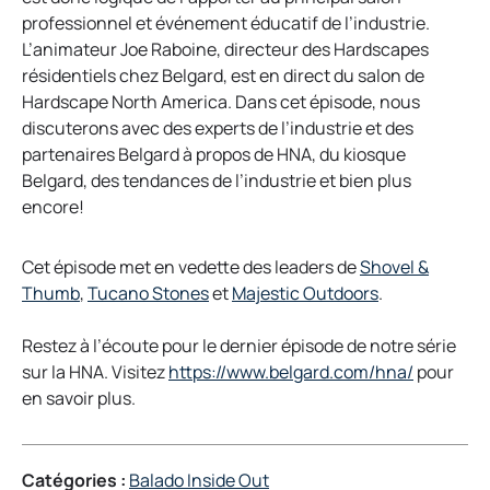
professionnel et événement éducatif de l’industrie.
L’animateur Joe Raboine, directeur des Hardscapes
résidentiels chez Belgard, est en direct du salon de
Hardscape North America. Dans cet épisode, nous
discuterons avec des experts de l’industrie et des
partenaires Belgard à propos de HNA, du kiosque
Belgard, des tendances de l’industrie et bien plus
encore!
Cet épisode met en vedette des leaders de
Shovel &
o
o
o
Thumb
,
Tucano Stones
et
Majestic Outdoors
.
p
p
p
e
e
e
Restez à l’écoute pour le dernier épisode de notre série
n
n
n
o
sur la HNA. Visitez
https://www.belgard.com/hna/
pour
s
s
s
p
en savoir plus.
i
i
i
e
n
n
n
n
a
a
a
s
Catégories :
Balado Inside Out