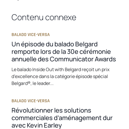
n
n
n
i
e
e
e
n
Contenu connexe
w
w
w
a
t
t
t
n
a
a
a
e
BALADO VICE-VERSA
b
b
b
w
Un épisode du balado Belgard
t
remporte lors de la 30e cérémonie
a
annuelle des Communicator Awards
b
Le balado Inside Out with Belgard reçoit un prix
d’excellence dans la catégorie épisode spécial
Belgard®, le leader...
BALADO VICE-VERSA
Révolutionner les solutions
commerciales d’aménagement dur
avec Kevin Earley