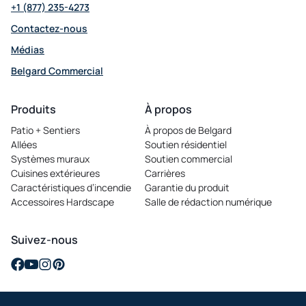
+1 (877) 235-4273
Contactez-nous
Médias
Belgard Commercial
opens
in
Produits
À propos
a
Patio + Sentiers
À propos de Belgard
new
Allées
Soutien résidentiel
tab
Systèmes muraux
Soutien commercial
Cuisines extérieures
Carrières
opens
Caractéristiques d’incendie
Garantie du produit
in
Accessoires Hardscape
Salle de rédaction numérique
a
new
tab
Suivez-nous
opens
opens
opens
opens
in
in
in
in
a
a
a
a