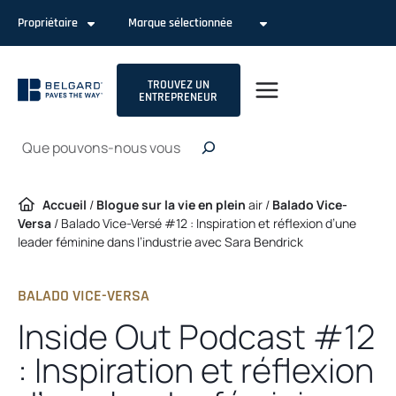
Passer
Propriétaire
Marque sélectionnée
au
contenu
TROUVEZ UN
ENTREPRENEUR
Recherche
Accueil
/
Blogue sur la vie en plein
air /
Balado Vice-
Versa
/
Balado Vice-Versé #12 : Inspiration et réflexion d’une
leader féminine dans l’industrie avec Sara Bendrick
BALADO VICE-VERSA
Inside Out Podcast #12
: Inspiration et réflexion