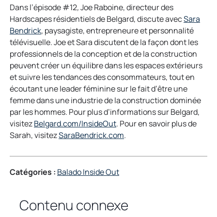
Dans l’épisode #12
,
Joe Raboine, directeur des
Hardscapes résidentiels de Belgard, discute avec
Sara
o
Bendrick
, paysagiste, entrepreneure et personnalité
p
télévisuelle. Joe et Sara discutent de la façon dont les
e
professionnels de la conception et de la construction
n
peuvent créer un équilibre dans les espaces extérieurs
s
et suivre les tendances des consommateurs, tout en
i
écoutant une leader féminine sur le fait d’être une
n
femme dans une industrie de la construction dominée
a
par les hommes. Pour plus d’informations sur Belgard,
n
o
visitez
Belgard.com/InsideOut
. Pour en savoir plus de
e
p
o
Sarah, visitez
SaraBendrick.com
.
w
e
p
t
n
e
a
s
n
Catégories :
Balado Inside Out
b
i
s
n
i
Contenu connexe
a
n
n
a