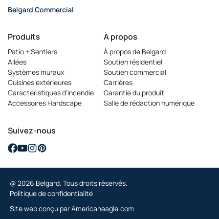
Belgard Commercial
opens
in
Produits
À propos
a
Patio + Sentiers
À propos de Belgard
new
Allées
Soutien résidentiel
tab
Systèmes muraux
Soutien commercial
Cuisines extérieures
Carrières
opens
Caractéristiques d’incendie
Garantie du produit
in
Accessoires Hardscape
Salle de rédaction numérique
a
new
tab
Suivez-nous
opens
opens
opens
opens
in
in
in
in
a
a
a
a
@ 2026 Belgard. Tous droits réservés.
new
new
new
new
Politique de confidentialité
tab
tab
tab
tab
opens
Site web conçu par
Americaneagle.com
in