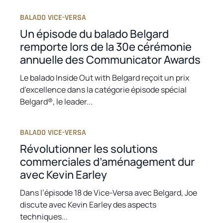
e
n
BALADO VICE-VERSA
w
e
Un épisode du balado Belgard
t
w
remporte lors de la 30e cérémonie
a
t
annuelle des Communicator Awards
b
a
b
Le balado Inside Out with Belgard reçoit un prix
d’excellence dans la catégorie épisode spécial
Belgard®, le leader...
BALADO VICE-VERSA
Révolutionner les solutions
commerciales d’aménagement dur
avec Kevin Earley
Dans l’épisode 18 de Vice-Versa avec Belgard, Joe
discute avec Kevin Earley des aspects
techniques...