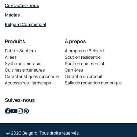
Contactez-nous
Médias
Belgard Commercial
opens
in
Produits
À propos
a
Patio + Sentiers
À propos de Belgard
new
Allées
Soutien résidentiel
tab
Systèmes muraux
Soutien commercial
Cuisines extérieures
Carrières
opens
Caractéristiques d’incendie
Garantie du produit
in
Accessoires Hardscape
Salle de rédaction numérique
a
new
tab
Suivez-nous
opens
opens
opens
opens
in
in
in
in
a
a
a
a
@ 2026 Belgard. Tous droits réservés.
new
new
new
new