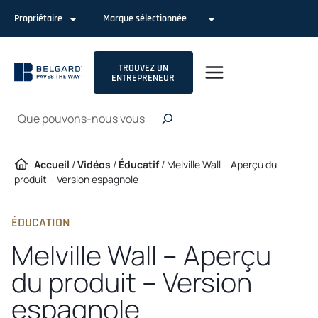
Passer
Propriétaire
Marque sélectionnée
au
contenu
TROUVEZ UN
ENTREPRENEUR
Recherche
Accueil
/
Vidéos
/
Éducatif
/
Melville Wall – Aperçu du
produit – Version espagnole
ÉDUCATION
Melville Wall – Aperçu
du produit – Version
espagnole