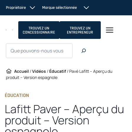
Passer
Propriétaire
Marque sélectionnée
au
contenu
TROUVEZ UN
TROUVEZ UN
CONCESSIONNAIRE
ENTREPRENEUR
Recherche
Accueil
/
Vidéos
/
Éducatif
/
Pavé Lafitt – Aperçu du
produit – Version espagnole
ÉDUCATION
Lafitt Paver – Aperçu du
produit – Version
espagnole