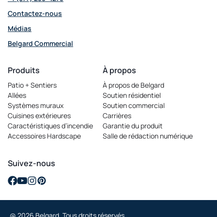
Contactez-nous
Médias
Belgard Commercial
opens
in
Produits
À propos
a
Patio + Sentiers
À propos de Belgard
new
Allées
Soutien résidentiel
tab
Systèmes muraux
Soutien commercial
Cuisines extérieures
Carrières
opens
Caractéristiques d’incendie
Garantie du produit
in
Accessoires Hardscape
Salle de rédaction numérique
a
new
tab
Suivez-nous
opens
opens
opens
opens
in
in
in
in
a
a
a
a
@ 2026 Belgard. Tous droits réservés.
new
new
new
new