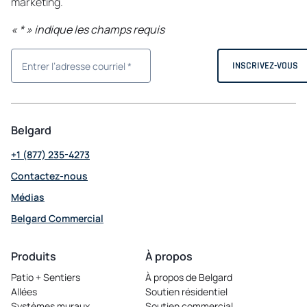
marketing.
«
*
» indique les champs requis
Belgard
+1 (877) 235-4273
Contactez-nous
Médias
Belgard Commercial
opens
in
Produits
À propos
a
Patio + Sentiers
À propos de Belgard
new
Allées
Soutien résidentiel
tab
Systèmes muraux
Soutien commercial