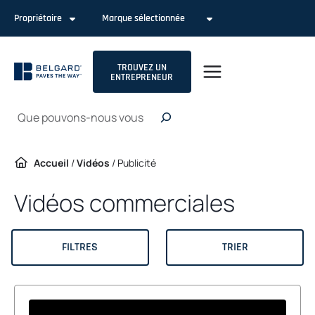
Passer
Propriétaire
Marque sélectionnée
au
contenu
TROUVEZ UN
ENTREPRENEUR
Recherche
Accueil
/
Vidéos
/
Publicité
Vidéos commerciales
FILTRES
TRIER