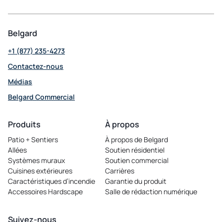
Belgard
+1 (877) 235-4273
Contactez-nous
Médias
Belgard Commercial
opens
in
Produits
À propos
a
Patio + Sentiers
À propos de Belgard
new
Allées
Soutien résidentiel
tab
Systèmes muraux
Soutien commercial
Cuisines extérieures
Carrières
opens
Caractéristiques d’incendie
Garantie du produit
in
Accessoires Hardscape
Salle de rédaction numérique
a
new
tab
Suivez-nous