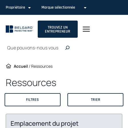
Passer
Propriétaire
Marque sélectionnée
au
contenu
TROUVEZ UN
ENTREPRENEUR
Recherche
Accueil
/
Ressources
Ressources
FILTRES
TRIER
Emplacement du projet