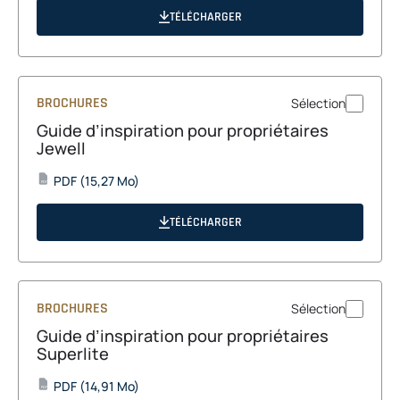
a
TÉLÉCHARGER
new
tab
BROCHURES
Sélection
Guide d’inspiration pour propriétaires
Jewell
opens
PDF
(15,27 Mo)
PDF
in
a
TÉLÉCHARGER
new
tab
BROCHURES
Sélection
Guide d’inspiration pour propriétaires
Superlite
opens
PDF
(14,91 Mo)
PDF