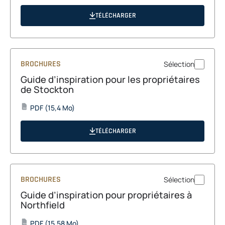
in
a
TÉLÉCHARGER
new
tab
BROCHURES
Sélection
Guide d’inspiration pour les propriétaires
de Stockton
opens
PDF
(15,4 Mo)
PDF
in
a
TÉLÉCHARGER
new
tab
BROCHURES
Sélection
Guide d’inspiration pour propriétaires à
Northfield
opens
PDF
(15,58 Mo)
PDF