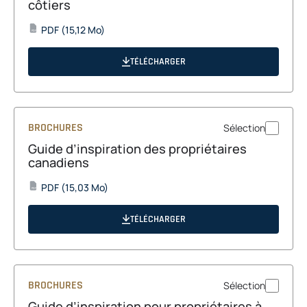
côtiers
opens
PDF
(15,12 Mo)
PDF
in
a
TÉLÉCHARGER
new
tab
BROCHURES
Sélection
Guide d’inspiration des propriétaires
canadiens
opens
PDF
(15,03 Mo)
PDF
in
a
TÉLÉCHARGER
new
tab
BROCHURES
Sélection
Guide d’inspiration pour propriétaires à