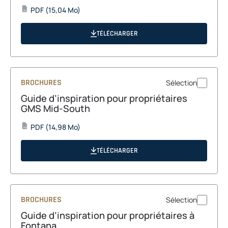
opens
PDF
(15,04 Mo)
PDF
in
a
TÉLÉCHARGER
new
tab
BROCHURES
Sélection
Guide d’inspiration pour propriétaires
GMS Mid-South
opens
PDF
(14,98 Mo)
PDF
in
a
TÉLÉCHARGER
new
tab
BROCHURES
Sélection
Guide d’inspiration pour propriétaires à
Fontana