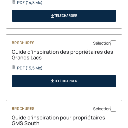
opens
PDF
(14,8 Mo)
PDF
in
a
TÉLÉCHARGER
new
tab
BROCHURES
Sélection
Guide d’inspiration des propriétaires des
Grands Lacs
opens
PDF
(15,5 Mo)
PDF
in
a
TÉLÉCHARGER
new
tab
BROCHURES
Sélection
Guide d’inspiration pour propriétaires
GMS South