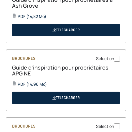
Ash Grove
opens
PDF
(14,82 Mo)
PDF
in
a
TÉLÉCHARGER
new
tab
BROCHURES
Sélection
Guide d’inspiration pour propriétaires
APG NE
opens
PDF
(14,96 Mo)
PDF
in
a
TÉLÉCHARGER
new
tab
BROCHURES
Sélection