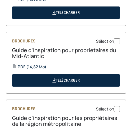
in
a
TÉLÉCHARGER
new
tab
BROCHURES
Sélection
Guide d’inspiration pour propriétaires du
Mid-Atlantic
opens
PDF
(14,82 Mo)
PDF
in
a
TÉLÉCHARGER
new
tab
BROCHURES
Sélection
Guide d’inspiration pour les propriétaires
de la région métropolitaine