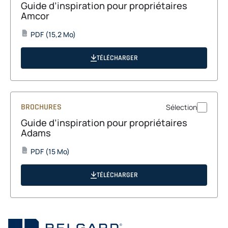
Guide d’inspiration pour propriétaires
Amcor
opens
PDF
(15,2 Mo)
PDF
in
a
TÉLÉCHARGER
new
tab
BROCHURES
Sélection
Guide d’inspiration pour propriétaires
Adams
opens
PDF
(15 Mo)
PDF
in
a
TÉLÉCHARGER
new
tab