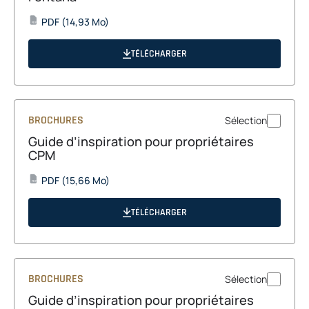
opens
PDF
(14,93 Mo)
PDF
in
a
TÉLÉCHARGER
new
tab
BROCHURES
Sélection
Guide d’inspiration pour propriétaires
CPM
opens
PDF
(15,66 Mo)
PDF
in
a
TÉLÉCHARGER
new
tab
BROCHURES
Sélection
Guide d’inspiration pour propriétaires