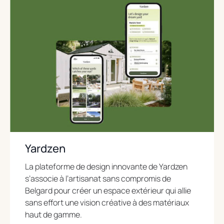
e
n
s
i
n
a
n
e
w
t
a
b
Yardzen
La plateforme de design innovante de Yardzen
s’associe à l’artisanat sans compromis de
Belgard pour créer un espace extérieur qui allie
sans effort une vision créative à des matériaux
haut de gamme.