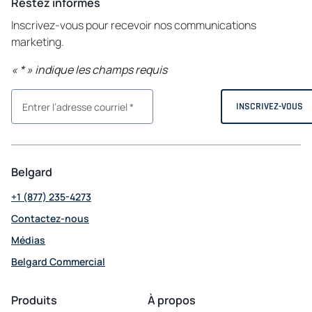
Restez informés
Inscrivez-vous pour recevoir nos communications
marketing.
«
*
» indique les champs requis
Belgard
+1 (877) 235-4273
Contactez-nous
Médias
Belgard Commercial
opens
in
Produits
À propos
a