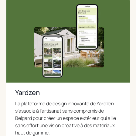
e
n
s
i
n
a
n
e
w
t
a
b
Yardzen
La plateforme de design innovante de Yardzen
s’associe à l’artisanat sans compromis de
Belgard pour créer un espace extérieur qui allie
sans effort une vision créative à des matériaux
haut de gamme.