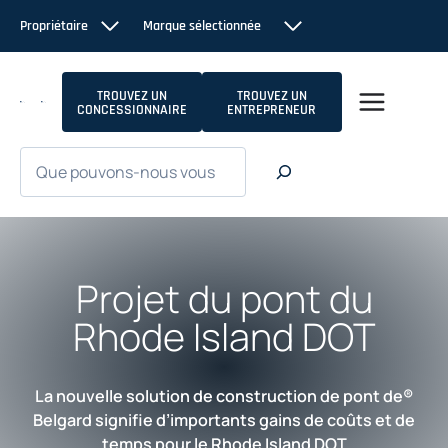
Passer
Propriétaire
Marque sélectionnée
au
contenu
TROUVEZ UN
TROUVEZ UN
CONCESSIONNAIRE
ENTREPRENEUR
Recherche
Projet du pont du
Rhode Island DOT
La nouvelle solution de construction de pont de®
Belgard signifie d’importants gains de coûts et de
temps pour le Rhode Island DOT