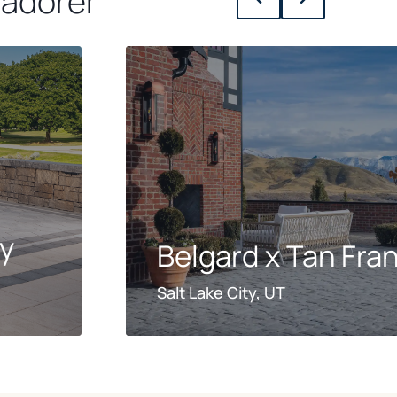
 adorer
ey
Belgard x Tan Fra
Salt Lake City, UT