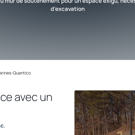
 du mur de soutènement pour un espace exigu, néce
d’excavation
arines-Quantico
ce avec un
c.