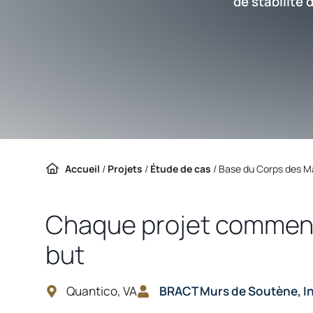
de stabilité
Accueil
/
Projets
/
Étude de cas
/ Base du
Corps des M
Chaque projet commen
but
Quantico, VA
BRACT Murs de Soutène, In