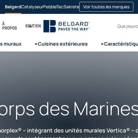
ope
Belgard
Catalyseur
PebbleTec
Sakrete
Voir toutes les marques
opens
opens
opens
in
in
in
in
a
a
a
a
new
new
new
new
Recherc
tab
À
tab
tab
tab
SOUTIEN
PROPOS
s muraux
Cuisines extérieures
Caractéristiq
orps des Marine
rplex® – intégrant des unités murales Vertica® – o