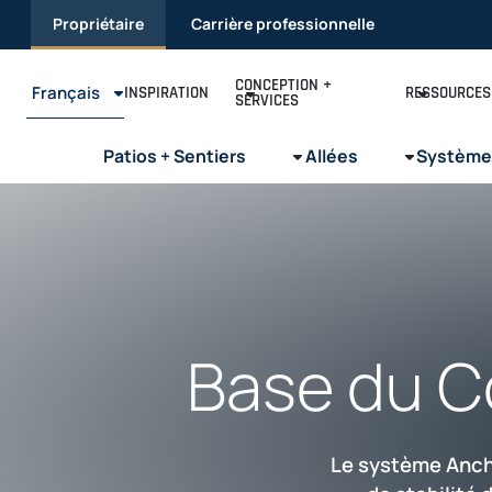
Passer
Propriétaire
Carrière professionnelle
au
contenu
CONCEPTION +
Français
INSPIRATION
RESSOURCES
SERVICES
Patios + Sentiers
Allées
Système
Base du C
Le système Ancho