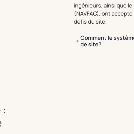
ingénieurs, ainsi que l
(NAVFAC), ont accepté c
défis du site.
Comment le système 
+
de site?
 :
e