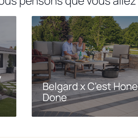
nous pensons que vous allez
y
Belgard x C’est Hon
Done