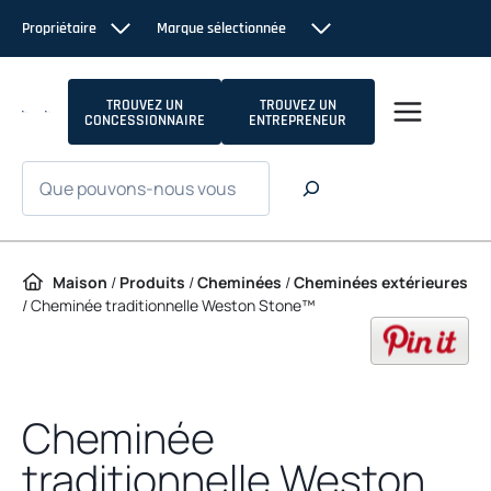
Passer au contenu
Propriétaire
Marque sélectionnée
TROUVEZ UN
TROUVEZ UN
CONCESSIONNAIRE
ENTREPRENEUR
Recherche
Maison
/
Produits
/
Cheminées
/
Cheminées extérieures
/
Cheminée traditionnelle Weston Stone™
op
Cheminée
traditionnelle Weston