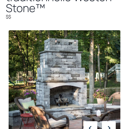
Stone™
$$