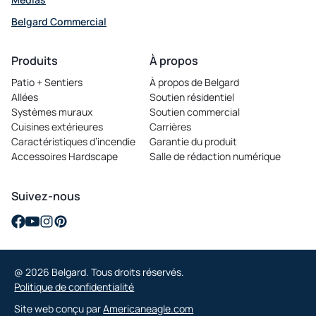
Belgard Commercial
opens in a new tab
Produits
À propos
Patio + Sentiers
À propos de Belgard
Allées
Soutien résidentiel
Systèmes muraux
Soutien commercial
Cuisines extérieures
Carrières
opens in a new tab
Caractéristiques d’incendie
Garantie du produit
Accessoires Hardscape
Salle de rédaction numérique
Suivez-nous
opens in a new tab
opens in a new tab
opens in a new tab
opens in a new tab
@ 2026 Belgard. Tous droits réservés.
Politique de confidentialité
opens in a new tab
Site web conçu par
Americaneagle.com