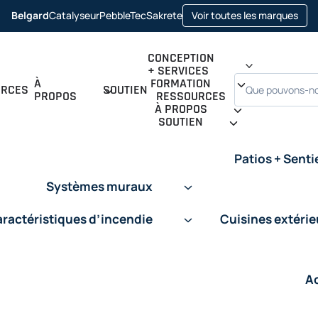
open
Belgard
Catalyseur
PebbleTec
Sakrete
Voir toutes les marques
opens in a new tab
opens in a new tab
opens in a new tab
CONCEPTION
+ SERVICES
Recherche
À
FORMATION
URCES
SOUTIEN
PROPOS
RESSOURCES
À PROPOS
SOUTIEN
Patios + Senti
Systèmes muraux
ractéristiques d’incendie
Cuisines extéri
A