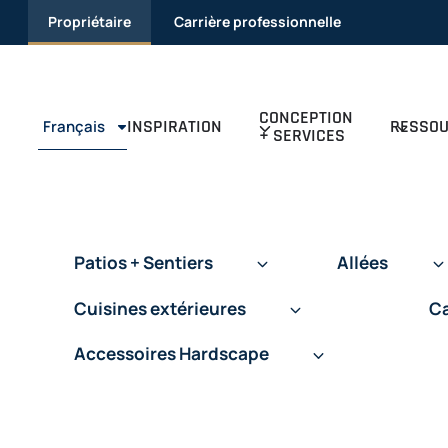
Passer au contenu
Propriétaire
Carrière professionnelle
CONCEPTION
INSPIRATION
RESSO
Français
+ SERVICES
Patios + Sentiers
Allées
Cuisines extérieures
Ca
Accessoires Hardscape