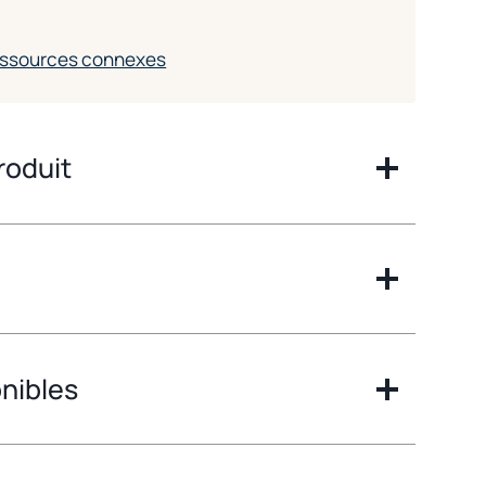
ressources connexes
roduit
onibles