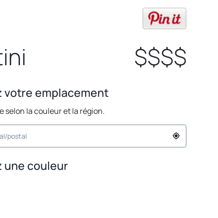
opens in
ini
$$$$
z votre emplacement
ie selon la couleur et la région.
 une couleur