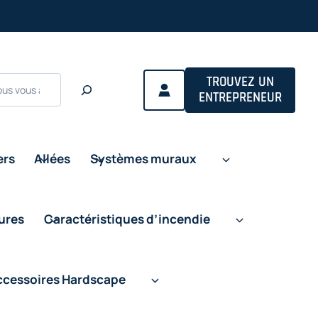
s in a new tab
TROUVEZ UN
ENTREPRENEUR
ers
Allées
Systèmes muraux
eures
Caractéristiques d’incendie
ccessoires Hardscape