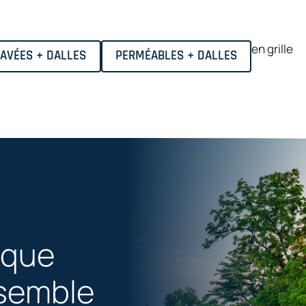
en grille
AVÉES + DALLES
PERMÉABLES + DALLES
lque
semble