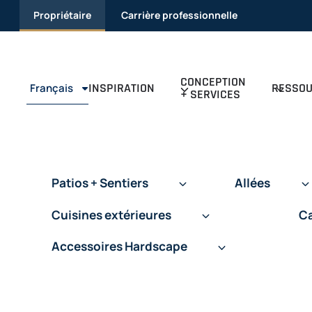
Passer au contenu
Propriétaire
Carrière professionnelle
CONCEPTION
INSPIRATION
RESSO
Français
+ SERVICES
Patios + Sentiers
Allées
Cuisines extérieures
Ca
Accessoires Hardscape