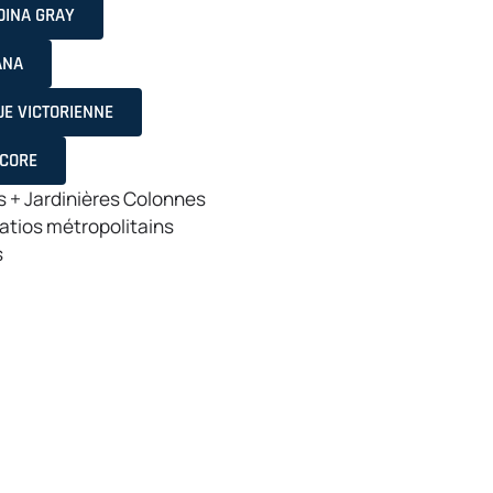
DINA GRAY
ANA
E VICTORIENNE
NCORE
s +
Jardinières Colonnes
atios
métropolitains
s