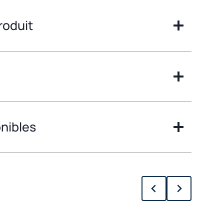
roduit
onibles