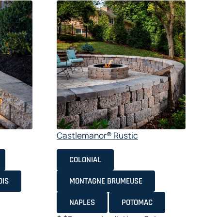
C
Castlemanor® Rustic
COLONIAL
$
OIS
MONTAGNE BRUMEUSE
C
p
NAPLES
POTOMAC