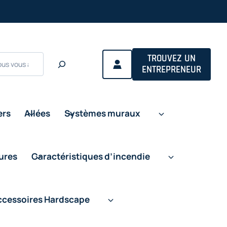
s in a new tab
TROUVEZ UN
ENTREPRENEUR
ers
Allées
Systèmes muraux
eures
Caractéristiques d’incendie
ccessoires Hardscape