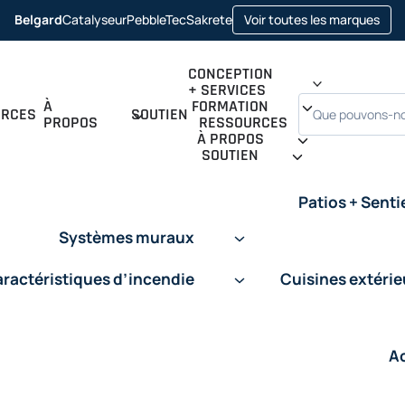
open
Belgard
Catalyseur
PebbleTec
Sakrete
Voir toutes les marques
opens in a new tab
opens in a new tab
opens in a new tab
CONCEPTION
+ SERVICES
Recherche
À
FORMATION
URCES
SOUTIEN
PROPOS
RESSOURCES
À PROPOS
SOUTIEN
Patios + Senti
Systèmes muraux
ractéristiques d’incendie
Cuisines extéri
A