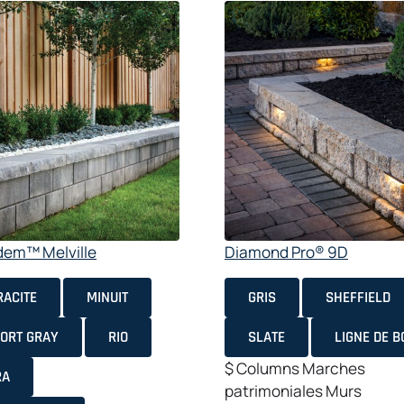
dem™ Melville
Diamond Pro® 9D
ACITE
MINUIT
GRIS
SHEFFIELD
ORT GRAY
RIO
SLATE
LIGNE DE B
$
Columns
Marches
RA
patrimoniales Murs