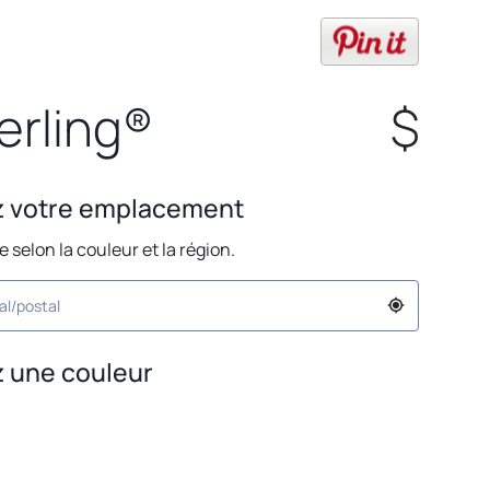
opens in
erling®
$
z votre emplacement
ie selon la couleur et la région.
 une couleur