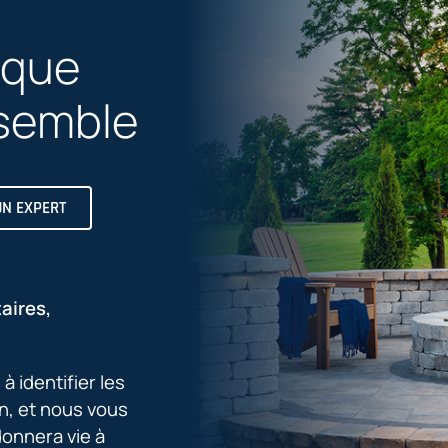
lque
semble
UN EXPERT
aires,
 identifier les
n, et nous vous
donnera vie à