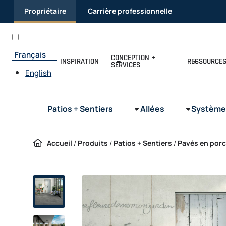
Passer au contenu
Propriétaire
Carrière professionnelle
Français
CONCEPTION +
INSPIRATION
RESSOURCE
SERVICES
English
Patios + Sentiers
Allées
Système
Accueil
/
Produits
/
Patios + Sentiers
/
Pavés en porc