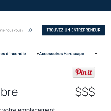
s in a new tab
he
TROUVEZ UN ENTREPRENEUR
ues d’incendie
Accessoires Hardscape
opens in
bre
$$$
z votre emplacement