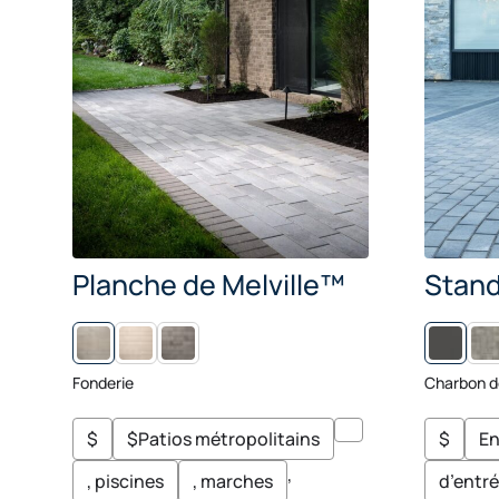
Planche de Melville™
Stand
L
M
C
I
I
H
N
N
E
Fonderie
Charbon d
U
S
I
W
T
I
$
$Patios métropolitains
$
En
C
K
,
, piscines
, marches
d’entr