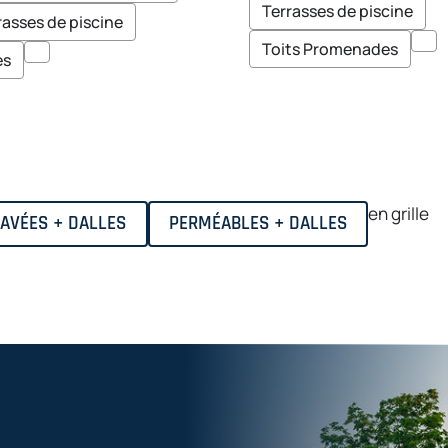
É
Terrasses de piscine
É
rasses de piscine
S
E
Toits Promenades
R
es
T
en grille
AVÉES + DALLES
PERMÉABLES + DALLES