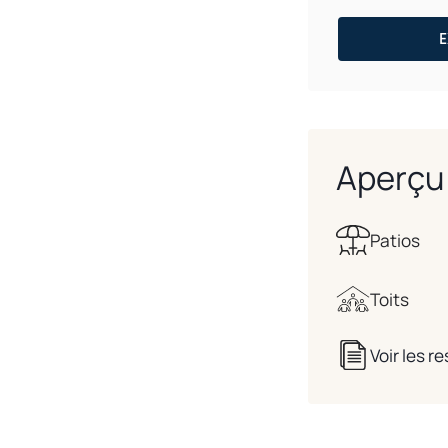
E
Aperçu 
Patios
Toits
Voir les 