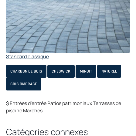
Standard classique
CHARBON DE BOIS
CHESWICK
MINUIT
NATUREL
GRIS OMBRAGÉ
$
Entrées
d’entrée Patios patrimoniaux
Terrasses de
piscine
Marches
Catégories connexes