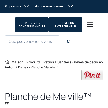
Passer au contenu
Propriétaire
Marque sélectionnée
TROUVEZ UN
TROUVEZ UN
CONCESSIONNAIRE
ENTREPRENEUR
Recherche
Maison
/
Produits
/
Patios + Sentiers
/
Pavés de patio en
béton + Dalles
/
Planche Melville™
op
Planche de Melville™
$$