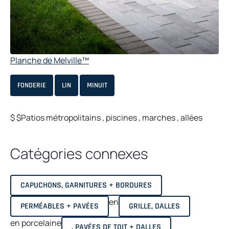
Planche de Melville™
FONDERIE
LIN
MINUIT
$
$Patios métropolitains
, piscines
, marches
,
allées
Catégories connexes
CAPUCHONS, GARNITURES + BORDURES
en
PERMÉABLES + PAVÉES
GRILLE, DALLES
en porcelaine
, PAVÉES DE TOIT + DALLES