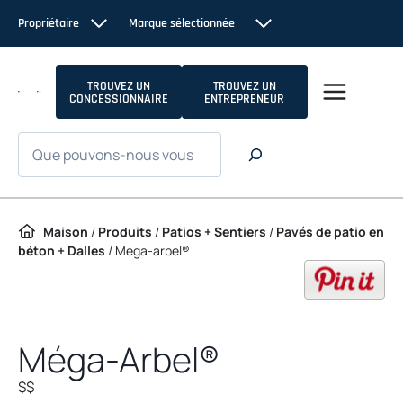
Passer au contenu
Propriétaire
Marque sélectionnée
TROUVEZ UN
TROUVEZ UN
CONCESSIONNAIRE
ENTREPRENEUR
Recherche
Maison
/
Produits
/
Patios + Sentiers
/
Pavés de patio en
béton + Dalles
/
Méga-arbel®
op
Méga-Arbel®
$$