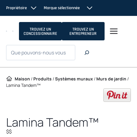
Passer au contenu
Propriétaire
Marque sélectionnée
TROUVEZ UN
TROUVEZ UN
CONCESSIONNAIRE
ENTREPRENEUR
Recherche
Maison
/
Produits
/
Systèmes muraux
/
Murs de jardin
/
Lamina Tandem™
op
Lamina Tandem™
$$