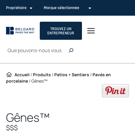
Passer au contenu
Propriétaire
Marque sélectionnée
TROUVEZ UN
ENTREPRENEUR
Recherche
Accueil
/
Produits
/
Patios + Sentiers
/
Pavés en
porcelaine
/
Gênes™
op
Gênes™
$$$