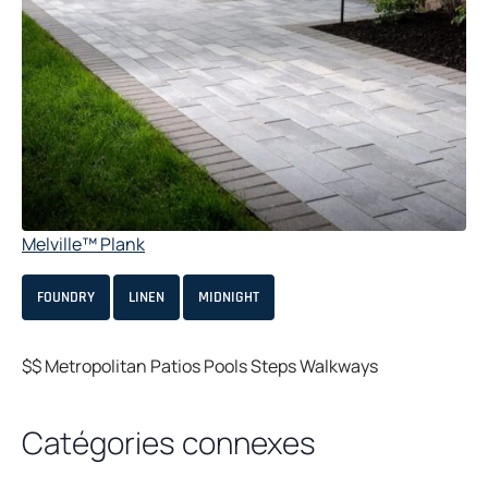
Melville™ Plank
FOUNDRY
LINEN
MIDNIGHT
$$
Metropolitan
Patios
Pools
Steps
Walkways
Catégories connexes