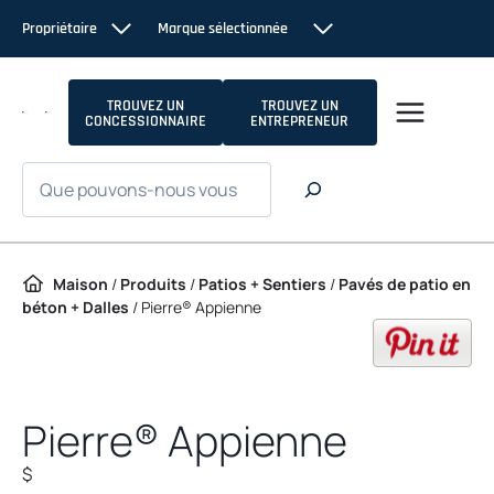
Passer au contenu
Propriétaire
Marque sélectionnée
TROUVEZ UN
TROUVEZ UN
CONCESSIONNAIRE
ENTREPRENEUR
Recherche
Maison
/
Produits
/
Patios + Sentiers
/
Pavés de patio en
béton + Dalles
/
Pierre® Appienne
op
Pierre® Appienne
$