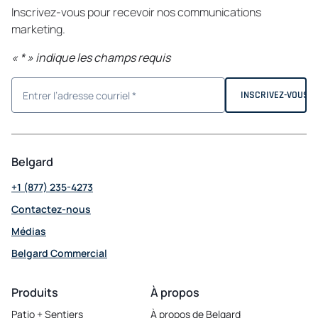
Inscrivez-vous pour recevoir nos communications
marketing.
«
*
» indique les champs requis
Belgard
+1 (877) 235-4273
Contactez-nous
Médias
Belgard Commercial
opens
in
Produits
À propos
a
Patio + Sentiers
À propos de Belgard