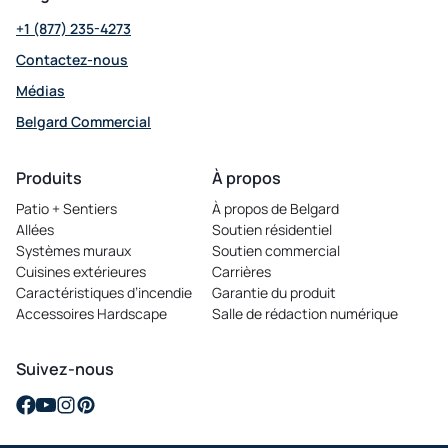
+1 (877) 235-4273
Contactez-nous
Médias
Belgard Commercial
opens
in
Produits
À propos
a
Patio + Sentiers
À propos de Belgard
new
Allées
Soutien résidentiel
tab
Systèmes muraux
Soutien commercial
Cuisines extérieures
Carrières
opens
Caractéristiques d’incendie
Garantie du produit
in
Accessoires Hardscape
Salle de rédaction numérique
a
new
tab
Suivez-nous
opens
opens
opens
opens
in
in
in
in